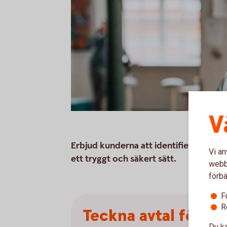
V
Erbjud kunderna att identifiera sig ell
Vi an
ett tryggt och säkert sätt.
webbp
förbä
F
R
Teckna avtal för Ba
Du ka