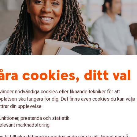
åra cookies, ditt val
er skriva under med BankID i företagets e-tjänst – på
vänder nödvändiga cookies eller liknande tekniker för att
latsen ska fungera för dig. Det finns även cookies du kan välj
ttrar din upplevelse:
unktioner, prestanda och statistik
elevant marknadsföring
nkID-inloggning i företagets e-
n ta tillbaka ditt cookie-medgivande när du vill, längst ner på