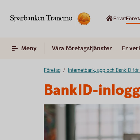
Privat
Föret
Meny
Våra företagstjänster
Er ve
Företag
Internetbank, app och BankID för
BankID-inloggn