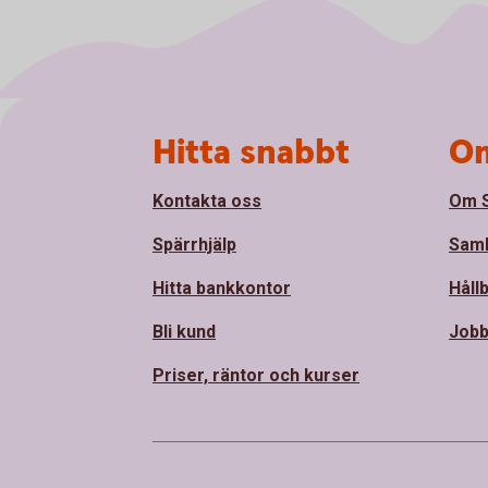
Sidfot
Hitta snabbt
Om
Kontakta oss
Om 
Spärrhjälp
Sam
Hitta bankkontor
Håll
Bli kund
Jobb
Priser, räntor och kurser