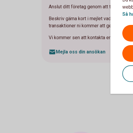
Anslut ditt företag genom att teckna avtal
webbp
Så h
Beskriv gärna kort i mejlet vad ni vill a
transaktioner ni kommer att genomföra pe
Vi kommer sen att kontakta er med förslag
Mejla oss din ansökan