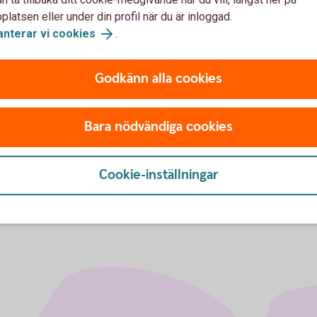
 för BankID via mejl.
latsen eller under din profil när du är inloggad.
anterar vi cookies
.
nvända BankID till och en uppskattning hur många
r år.
Godkänn alla cookies
 på hur vi kan hjälpa ditt företag på bästa sätt.
Bara nödvändiga cookies
Cookie-inställningar