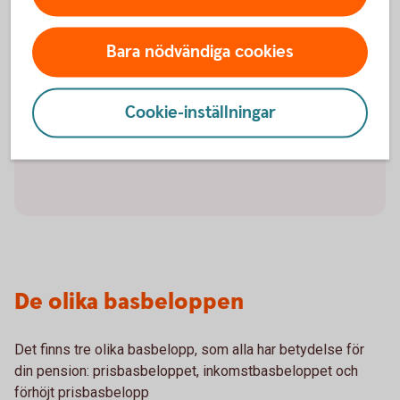
300) innan den statliga inkomstskatten börjar tas ut.
Bara nödvändiga cookies
Du som har fyllt 66 år vid årets ingång kan ha en total
årsinkomst på 733 200 kronor (625 800 + 107 400)
innan den statliga inkomstskatten tas ut. Att du som
Cookie-inställningar
har fyllt 66 år vid årets ingång har högre brytpunkter
beror på att grundavdraget är högre.
De olika basbeloppen
Det finns tre olika basbelopp, som alla har betydelse för
din pension: prisbasbeloppet, inkomstbasbeloppet och
förhöjt prisbasbelopp