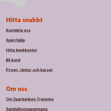
Sidfot
Hitta snabbt
Kontakta oss
Spärrhjälp
Hitta bankkontor
Bli kund
Priser, räntor och kurser
Om oss
Om Sparbanken Tranemo
Samhällsengagemang