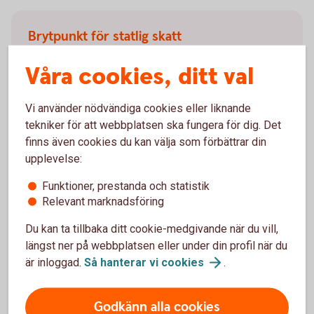
Brytpunkt för statlig skatt
Våra cookies, ditt val
För inkomståret 2025 är skiktgränsen 625 800
kronor. Skiktgränsen gäller den beskattningsbara
förvärvsinkomsten, det vill säga den inkomst du har
Vi använder nödvändiga cookies eller liknande
efter att grundavdraget har dragits bort.
tekniker för att webbplatsen ska fungera för dig. Det
finns även cookies du kan välja som förbättrar din
För att underlätta beräkningen av hur stora inkomster
upplevelse:
du kan ha innan den statliga inkomstskatten tas ut,
kan du utgå från den så kallade brytpunkten.
Funktioner, prestanda och statistik
Brytpunkten är gränsen för uttag av statlig
Relevant marknadsföring
inkomstskatt före grundavdraget. Det finns två
Du kan ta tillbaka ditt cookie-medgivande när du vill,
brytpunkter. En för dig som inte har fyllt 66 år vid
längst ner på webbplatsen eller under din profil när du
årets ingång och en för dig som är 66 år vid årets
är inloggad.
Så hanterar vi
cookies
.
ingång.
Du som inte har fyllt 66 år vid årets ingång kan ha en
Godkänn alla cookies
total årsinkomst på 643 100 kronor (625 800 + 17