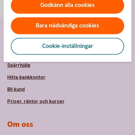
Godkänn alla cookies
Bara nödvändiga cookies
Sidfot
Hitta snabbt
Cookie-inställningar
Kontakta oss
Spärrhjälp
Hitta bankkontor
Bli kund
Priser, räntor och kurser
Om oss