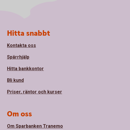
Sidfot
Hitta snabbt
Kontakta oss
Spärrhjälp
Hitta bankkontor
Bli kund
Priser, räntor och kurser
Om oss
Om Sparbanken Tranemo