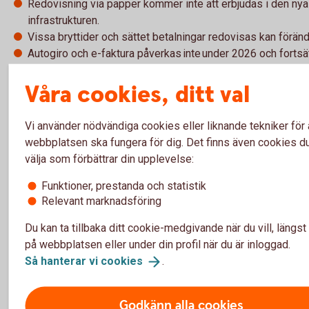
Redovisning via papper kommer inte att erbjudas i den nya
infrastrukturen.
Vissa bryttider och sättet betalningar redovisas kan föränd
Autogiro och e-faktura påverkas inte under 2026 och fortsä
fungera som vanligt.
Våra cookies, ditt val
Vänta inte för länge
Vi använder nödvändiga cookies eller liknande tekniker för 
webbplatsen ska fungera för dig. Det finns även cookies d
Under sensommaren och hösten 2026 fasas de gamla bankgi
välja som förbättrar din upplevelse:
ut. Har du inte förberett dig i tid riskerar du att inte kunna betal
leverantörer eller ta emot kundbetalningar.
Funktioner, prestanda och statistik
Relevant marknadsföring
Börja därför redan nu för en trygg och smidig övergång för ditt
Du kan ta tillbaka ditt cookie-medgivande när du vill, längst
på webbplatsen eller under din profil när du är inloggad.
Så hanterar vi
cookies
.
Vill du veta mer om de nya
betalningsformaten?
Godkänn alla cookies