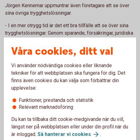
Jörgen Kennemar uppmuntrar även företagare att se över
sina övriga trygghetslösningar.
- I en mer otrygg tid är det ett bra tillfälle att se över sina
trygghetslösningar. Genom sparande, försäkringar, juridiska
avtal och medlemskap i a-kassa kan man skapa bättre
Våra cookies, ditt val
förutsättningar för att öka tryggheten. Att gå med i a-kassan
är en billig försäkring och ändå är relativt få egenföretagare
medlemmar, säger Jörgen Kennemar.
Vi använder nödvändiga cookies eller liknande
tekniker för att webbplatsen ska fungera för dig. Det
Enskild firma eller aktiebolag?
finns även cookies du kan välja som förbättrar din
upplevelse:
Har du ett aktiebolag kan du spara i en kapitalförsäkring och
Funktioner, prestanda och statistik
göra månadsvisa insättningar. Pengarna kan inte tas ut
Relevant marknadsföring
första året.
Du kan ta tillbaka ditt cookie-medgivande när du vill,
Driver du enskild firma kan du endast placera företagets
längst ner på webbplatsen eller under din profil när du
pengar på bankkonton.
är inloggad.
Så hanterar vi cookies
.