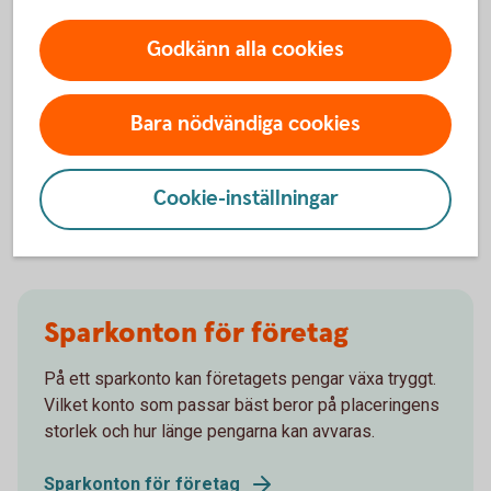
Godkänn alla cookies
*Historisk avkastning är ingen garanti för framtida
avkastning. De pengar som placeras i fonden kan både
minska och öka i värde och det är inte säkert att du får
Bara nödvändiga cookies
tillbaka hela det insatta kapitalet. Faktablad,
informationsbroschyrer och fondbestämmelser finns att
hämta hos din återförsäljare eller på
Cookie-inställningar
spara.swedbank.se/app/fondlista/fonder.
Sparkonton för företag
På ett sparkonto kan företagets pengar växa tryggt.
Vilket konto som passar bäst beror på placeringens
storlek och hur länge pengarna kan avvaras.
Sparkonton för företag