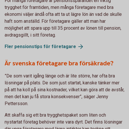
För många företagare är pensionssparandet en viktig
trygghet för framtiden, men många företagare med bra
ekonomi väljer ändå ofta att ta ut lägre lön än vad de skulle
haft som anställd. För företagare gäller att man har
möjlighet att spara upp till 35 procent av lönen till pension,
avdragsgillt, i sitt företag.
Fler pensionstips för företagare
Är svenska företagare bra försäkrade?
”De som varit igång länge och är lite större, har ofta bra
lösningar på plats. De som just startat, kanske tänker mer
på att ha koll på sina kostnader, vilket kan göra att de avstår,
men det kan ju få stora konsekvenser”, säger Jenny
Pettersson.
Att skaffa sig ett bra trygghetspaket som liten och
nystartat företag behöver inte vara dyrt. Det finns lösningar
där unga företagare med lägre intäkter kan teckna ett