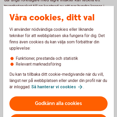
trygghetspaket till en kostnad av ett par hundra kronor i
månaden.
Våra cookies, ditt val
Kom ihåg familjen
Vi använder nödvändiga cookies eller liknande
tekniker för att webbplatsen ska fungera för dig. Det
Är man företagare och har familj, är det också viktigt att
finns även cookies du kan välja som förbättrar din
tänka på familjen om det skulle hända något.
upplevelse:
”Det finns lösningar där familjen får ett engångsbelopp för
Funktioner, prestanda och statistik
att till exempel betala av lån, eller så kan man få
Relevant marknadsföring
månadsutbetalningar under en längre tid för att klara
Du kan ta tillbaka ditt cookie-medgivande när du vill,
löpande kostnader. Familjen förlorar inte bara inkomsten
längst ner på webbplatsen eller under din profil när du
från företagaren, det kan också leda till att den anhörige
är inloggad.
Så hanterar vi cookies
.
inte kan arbeta under en längre tid efter dödsfallet",
förklarar Jenny Pettersson.
Godkänn alla cookies