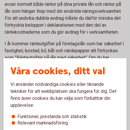
avser normalt både räntor på dina privata lån och räntor på
lån som hänger ihop med din enskilda näringsverksamhet.
För att undvika dubbla avdrag måste du därför minska det
förtryckta beloppet i deklarationen med den del av
räntekostnaderna som du gör avdrag för i verksamheten.
I år kommer ränteutgifter på företagslån som har säkerhet i
fastighet, bostad, bil, båt och värdepapper att förtryckas
som ”Ränteutgifter på lån med säkerhet”. Om du har
företagslån med annan säkerhet, såsom inventarier, lager
Våra cookies, ditt val
eller personlig borgen, kommer ränteutgifter på sådana lån
att förtryckas som ”Ränteutgifter på lån utan säkerhet”.
Vi använder nödvändiga cookies eller liknande
Båda är fortfarande avdragsgilla i din näringsbilaga.
tekniker för att webbplatsen ska fungera för dig. Det
finns även cookies du kan välja som förbättrar din
Förenklat årsbokslut
upplevelse:
Har du en omsättning på högst 3 miljoner kronor kan du
Funktioner, prestanda och statistik
använda Skatteverkets e-tjänst Förenklat årsbokslut. När du
Relevant marknadsföring
gjort ett förenklat årsbokslut kan du enkelt hämta