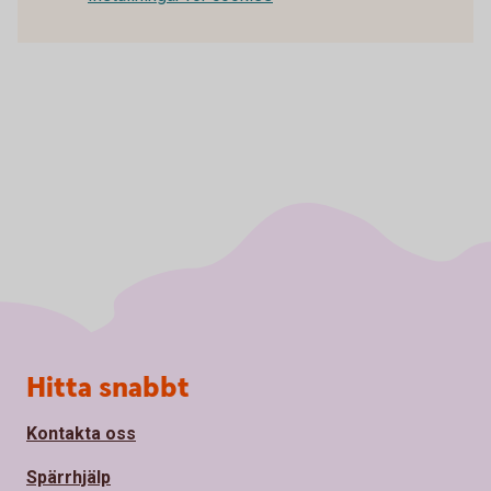
Sidfot
Hitta snabbt
Kontakta oss
Spärrhjälp