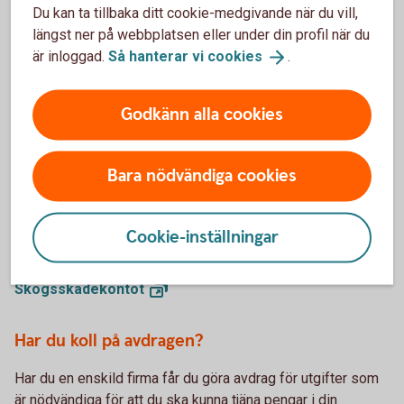
Du kan ta tillbaka ditt cookie-medgivande när du vill,
uppgifterna från e-tjänsten till din deklaration.
längst ner på webbplatsen eller under din profil när du
Mer om förenklat bokslut
(skatteverket.se)
är inloggad.
Så hanterar vi
cookies
.
Är du skogsägare? Håll koll på Skogskontot och
Godkänn alla cookies
Skogsskadekontot
Har du haft stora intäkter från skogsavverkningar eller fått
Bara nödvändiga cookies
försäkringsersättningar från skogen under året kan du
fördela dem på flera år genom att göra avsättningar till
Skogskontot eller Skogsskadekontot.
Cookie-inställningar
Mer information om Skogskontot och
Skogsskadekontot
Har du koll på avdragen?
Har du en enskild firma får du göra avdrag för utgifter som
är nödvändiga för att du ska kunna tjäna pengar i din