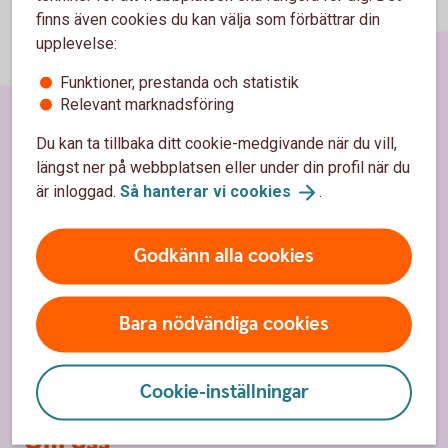
finns även cookies du kan välja som förbättrar din
upplevelse:
Funktioner, prestanda och statistik
Relevant marknadsföring
Du kan ta tillbaka ditt cookie-medgivande när du vill,
Sidfot
Hitta snabbt
längst ner på webbplatsen eller under din profil när du
är inloggad.
Så hanterar vi
cookies
.
Kontakta oss
Spärrhjälp
Godkänn alla cookies
Hitta bankkontor
Bara nödvändiga cookies
Bli kund
Priser, räntor och kurser
Cookie-inställningar
Om oss