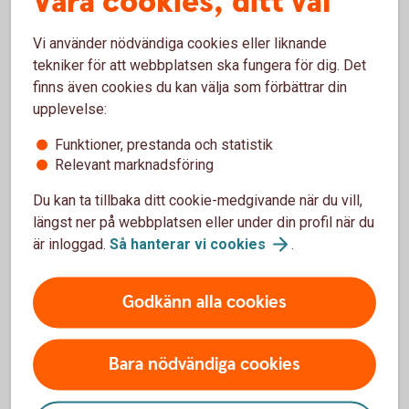
Våra cookies, ditt val
Köpas ut av delägare eller
Vi använder nödvändiga cookies eller liknande
tekniker för att webbplatsen ska fungera för dig. Det
personal
finns även cookies du kan välja som förbättrar din
upplevelse:
Delägare – ta diskussionen
Funktioner, prestanda och statistik
Relevant marknadsföring
Om man är flera delägare – man kanske äger 50
procent var – gäller det att tidigt ha den här
Du kan ta tillbaka ditt cookie-medgivande när du vill,
diskussionen. En ägare kanske närmar sig 65 år, och
längst ner på webbplatsen eller under din profil när du
den andre är yngre. Då finns kanske tanken att den
är inloggad.
Så hanterar vi
cookies
.
yngre ska köpa ut den äldre. Men det är inte säkert
ett den yngre vill. Det viktiga är att ha diskussionen.
Godkänn alla cookies
Vad händer? När ska vi ha en exit? Om den ena ska
lösa ut den andra måste man skapa ekonomiska
förutsättningar för det, och kanske prioritera vinst
Bara nödvändiga cookies
under några år, kanske på bekostnad av tillväxt.