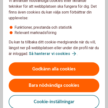
Vi använder nödvändiga cookies eller liknande
tekniker för att webbplatsen ska fungera för dig. Det
finns även cookies du kan välja som förbättrar din
upplevelse:
Funktioner, prestanda och statistik
Relevant marknadsföring
Lantbruksbarometern
Du kan ta tillbaka ditt cookie-medgivande när du vill,
Fördjupa dig mer.
längst ner på webbplatsen eller under din profil när du
är inloggad.
Så hanterar vi
cookies
.
Lantbruksbarometern i sin
helhet
Godkänn alla cookies
Bara nödvändiga cookies
Prata med våra skogs- och
lantbruksspecialister
Cookie-inställningar