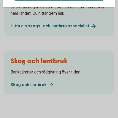
Har du frågor om att äga och investera i skog? Hör
av dig till någon av våra specialister som finns över
hela landet. Du hittar dem här.
Hitta din skogs- och
lantbruksspecialist
Skog och lantbruk
Banktjänster och rådgivning över tiden
Skog och
lantbruk