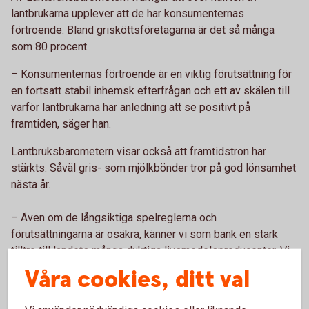
lantbrukarna upplever att de har konsumenternas
förtroende. Bland grisköttsföretagarna är det så många
som 80 procent.
– Konsumenternas förtroende är en viktig förutsättning för
en fortsatt stabil inhemsk efterfrågan och ett av skälen till
varför lantbrukarna har anledning att se positivt på
framtiden, säger han.
Lantbruksbarometern visar också att framtidstron har
stärkts. Såväl gris- som mjölkbönder tror på god lönsamhet
nästa år.
– Även om de långsiktiga spelreglerna och
förutsättningarna är osäkra, känner vi som bank en stark
tilltro till landets många duktiga livsmedelsproducenter. Vi
kommer självklart att fortsätta stötta sunda och
Våra cookies, ditt val
kostnadseffektiva investeringar i denna för vårt land så
viktiga näring, säger han.