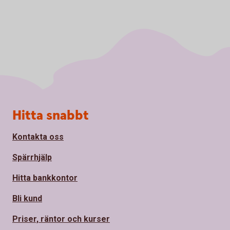
Sidfot
Hitta snabbt
Kontakta oss
Spärrhjälp
Hitta bankkontor
Bli kund
Priser, räntor och kurser