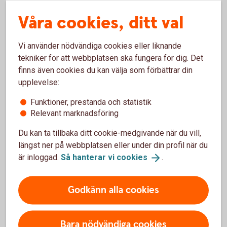
skatterådgivare.
Våra cookies, ditt val
Vi använder nödvändiga cookies eller liknande
tekniker för att webbplatsen ska fungera för dig. Det
Vill du säkra dina EU-ersättningar?
finns även cookies du kan välja som förbättrar din
Läs mer eller kontakta oss så går vi igenom hur du
upplevelse:
kan säkra ditt EU-stöd och vilka andra lösningar vi
Funktioner, prestanda och statistik
kan erbjuda.
Relevant marknadsföring
Skog och lantbruk – mer
information
Du kan ta tillbaka ditt cookie-medgivande när du vill,
Kontakta oss inom skog och
lantbruk
längst ner på webbplatsen eller under din profil när du
är inloggad.
Så hanterar vi
cookies
.
Godkänn alla cookies
Bara nödvändiga cookies