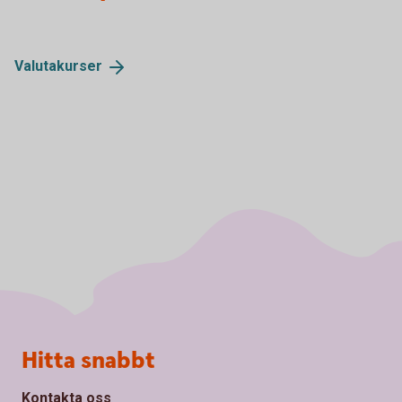
Valutakurser
Sidfot
Hitta snabbt
Kontakta oss