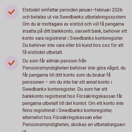
Elstödet omfattar perioden januari–februari 2026
och betalas ut via Swedbanks utbetalningssystem.
Om du är mottagare av elstöd och vill få pengarna
insatta på ditt bankkonto, oavsett bank, behöver ett
konto vara registrerat i Swedbanks kontoregister.
Du behöver inte vara eller bli kund hos oss för att
få elstödet utbetalt.
Du som får allmän pension från
Pensionsmyndigheten behöver inte göra något, du
får pengarna till ditt konto som du brukar få
pensionen – om du inte har ett annat konto i
Swedbanks kontoregister. Du som har ett
bankkonto registrerat hos Försäkringskassan får
pengarna utbetalt till det kontot. Om ett konto inte
finns registrerat i Swedbanks kontoregister,
alternativt hos Försäkringskassan eller
Pensionsmyndigheten, skickas en utbetalningsavi
ut.