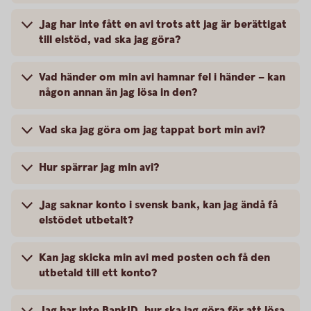
Jag har inte fått en avi trots att jag är berättigat
till elstöd, vad ska jag göra?
Vad händer om min avi hamnar fel i händer – kan
någon annan än jag lösa in den?
Vad ska jag göra om jag tappat bort min avi?
Hur spärrar jag min avi?
Jag saknar konto i svensk bank, kan jag ändå få
elstödet utbetalt?
Kan jag skicka min avi med posten och få den
utbetald till ett konto?
Jag har inte BankID, hur ska jag göra för att lösa