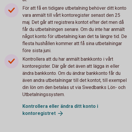
För att få en tidigare utbetalning behöver ditt konto
vara anmält till vårt kontoregister senast den 25
maj. Det går att registrera kontot efter det men då
får du utbetalningen senare. Om du inte har anmält
något konto för utbetalning kan det ta längre tid. De
flesta hushållen kommer att få sina utbetalningar
före sista juni.
Kontrollera att du har anmält bankkonto i vårt
kontoregister. Där går det även att lägga in eller
ändra bankkonto. Om du ändrar bankkonto får du
även andra utbetalningar till det kontot, till exempel
din lön om den betalas ut via Swedbanks Lön- och
Utbetalningssystem.
Kontrollera eller ändra ditt konto i
kontoregistret