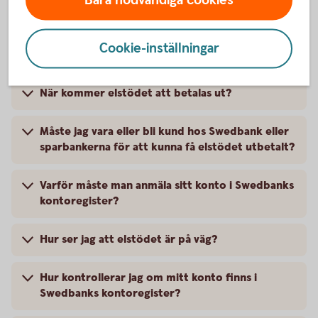
Bara nödvändiga cookies
Frågor och svar om Swedbanks
kontoregister
Cookie-inställningar
När kommer elstödet att betalas ut?
Måste jag vara eller bli kund hos Swedbank eller
sparbankerna för att kunna få elstödet utbetalt?
Varför måste man anmäla sitt konto i Swedbanks
kontoregister?
Hur ser jag att elstödet är på väg?
Hur kontrollerar jag om mitt konto finns i
Swedbanks kontoregister?