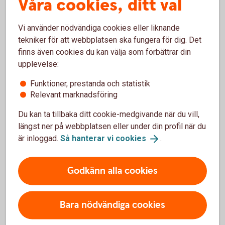
Våra cookies, ditt val
Vi använder nödvändiga cookies eller liknande
tekniker för att webbplatsen ska fungera för dig. Det
finns även cookies du kan välja som förbättrar din
Rörlig eller bunden ränta?
upplevelse:
Funktioner, prestanda och statistik
Hur ska jag dela upp lånet på olika
Relevant marknadsföring
räntebindningstider?
Du kan ta tillbaka ditt cookie-medgivande när du vill,
Vad är det för skillnad på rörlig och bunden
längst ner på webbplatsen eller under din profil när du
ränta?
är inloggad.
Så hanterar vi
cookies
.
Är inte rörlig ränta alltid mest fördelaktig?
Godkänn alla cookies
Bara nödvändiga cookies
Hur ska jag tänka om ränteläget?