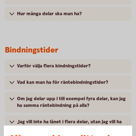
Hur många delar ska man ha?
Bindningstider
Varför välja flera bindningstider?
Vad kan man ha för räntebindningstider?
Om jag delar upp i till exempel fyra delar, kan jag
ha samma räntebindning på alla?
Jag vill inte ha lånet i flera delar, utan jag vill ha
hela lånet i en del och binda allt på samma
löptid. Kan jag inte få ha det så?