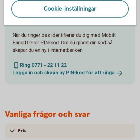
Cookie-inställningar
Välkommen att ringa
Kundcenter Privat
När du ringer oss identifierar du dig med Mobilt
BankID eller PIN-kod. Om du glömt din kod så
skapar du en ny i internetbanken.
Ring 0771 - 22 11 22
Logga in och skapa ny PIN-kod för att
ringa
Vanliga frågor och svar
Pris