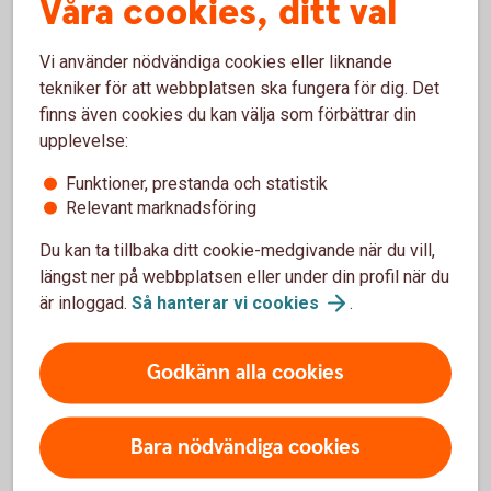
Våra cookies, ditt val
mobilen. Välj att gå direkt till den tjänst du är
intresserad av genom att trycka:
Vi använder nödvändiga cookies eller liknande
10# Tillgängligt belopp (inklusive eventuell
tekniker för att webbplatsen ska fungera för dig. Det
kontokredit)
finns även cookies du kan välja som förbättrar din
12# Senaste transaktioner
upplevelse:
16# För belopp till konto, ej bokförda (pengar på
väg till kontot)
Funktioner, prestanda och statistik
20# Överföring mellan egna och gemensamma
Relevant marknadsföring
konton
20# Överföring till annans konto inom banken
Du kan ta tillbaka ditt cookie-medgivande när du vill,
(Särskild anslutning krävs. Läs mer i
längst ner på webbplatsen eller under din profil när du
snabbvalsguiden.)
är inloggad.
Så hanterar vi
cookies
.
73# Ladda kontantkort till mobiltelefon (Särskild
anslutning krävs. Läs mer i snabbvalsguiden.)
Godkänn alla cookies
Kundcenter
Snabbvalsguide
Bara nödvändiga cookies