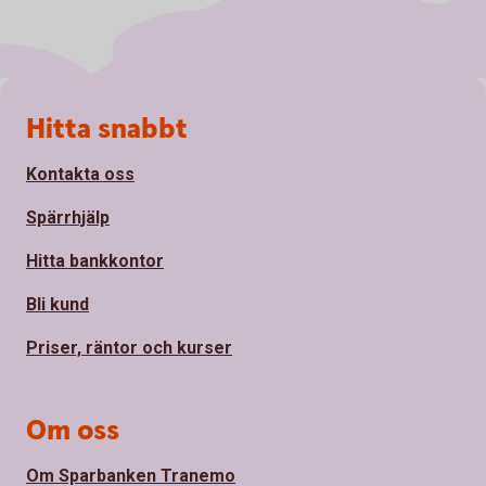
Sidfot
Hitta snabbt
Kontakta oss
Spärrhjälp
Hitta bankkontor
Bli kund
Priser, räntor och kurser
Om oss
Om Sparbanken Tranemo