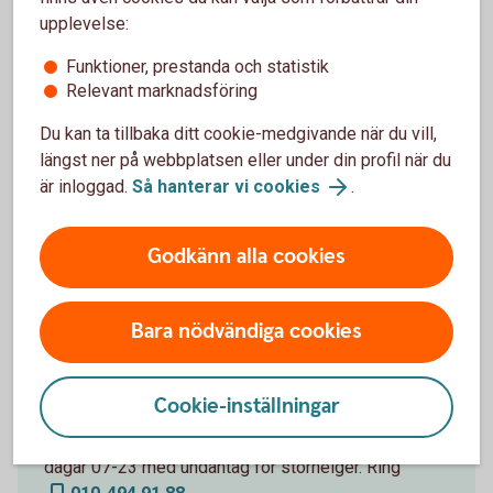
upplevelse:
Kontakta oss
Funktioner, prestanda och statistik
Relevant marknadsföring
Digital Support
Du kan ta tillbaka ditt cookie-medgivande när du vill,
längst ner på webbplatsen eller under din profil när du
Vi finns här för dig. Du når vår digitala support på
är inloggad.
Så hanterar vi cookies
.
0771-97 75 12
. Öppet måndag-fredag 08.00-
20.00, lördag-söndag 08.00-18.00 (stängt
Godkänn alla cookies
storhelger).
Bara nödvändiga cookies
BankID support
Cookie-inställningar
Frågor om BankID? BankID support hjälper dig alla
dagar 07-23 med undantag för storhelger. Ring