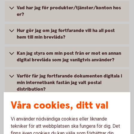
Vad har jag för produkter/tjänster/konton hos
er?
Hur gör jag om jag fortfarande vill ha all post
hem till min brevlåda?
Kan jag styra om min post från er mot en annan
digital brevlåda som jag vanligtvis använder?
Varför får jag fortfarande dokumenten digitala i
min internetbank fastän jag valt postal
distribution?
Våra cookies, ditt val
Hur stänger jag av det postala utskicket vid
bolagshändelser?
Vi använder nödvändiga cookies eller liknande
tekniker för att webbplatsen ska fungera för dig. Det
finns även cookies du kan välja som förbättrar din