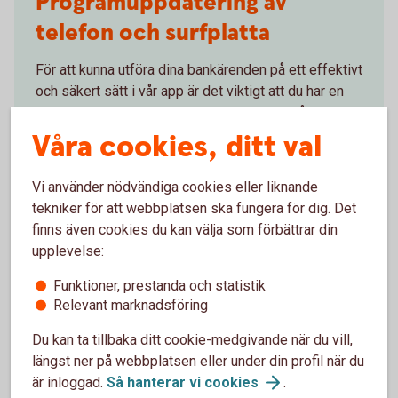
Programuppdatering av
telefon och surfplatta
För att kunna utföra dina bankärenden på ett effektivt
och säkert sätt i vår app är det viktigt att du har en
uppdaterad version av operativsystemet på din
mobil eller surfplatta.
Våra cookies, ditt val
Uppdatera operativsystem på mobila
Vi använder nödvändiga cookies eller liknande
enheter
tekniker för att webbplatsen ska fungera för dig. Det
finns även cookies du kan välja som förbättrar din
upplevelse:
Funktioner, prestanda och statistik
Relevant marknadsföring
Programuppdatering av
Du kan ta tillbaka ditt cookie-medgivande när du vill,
telefon och surfplatta
längst ner på webbplatsen eller under din profil när du
är inloggad.
Så hanterar vi
cookies
.
För att appen ska fungera behöver du ha en