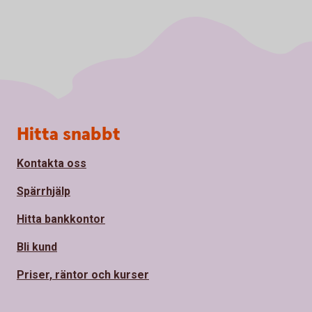
Sidfot
Hitta snabbt
Kontakta oss
Spärrhjälp
Hitta bankkontor
Bli kund
Priser, räntor och kurser