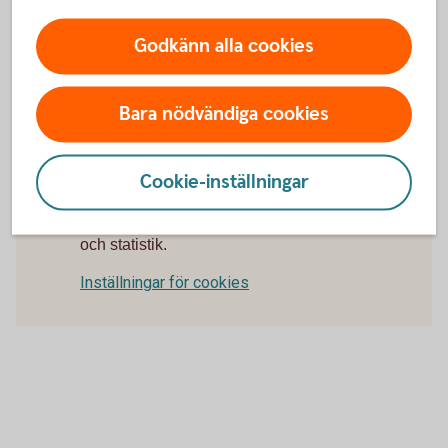
uppdaterad version av operativsystemet i din mobil
eller surfplatta.
Godkänn alla cookies
Uppdatera
operativsystem
Bara nödvändiga cookies
Cookie-inställningar
För att se detta innehåll behöver du först
godkänna cookies för Funktioner, prestanda
och statistik.
Inställningar för cookies