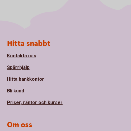
Sidfot
Hitta snabbt
Kontakta oss
Spärrhjälp
Hitta bankkontor
Bli kund
Priser, räntor och kurser
Om oss