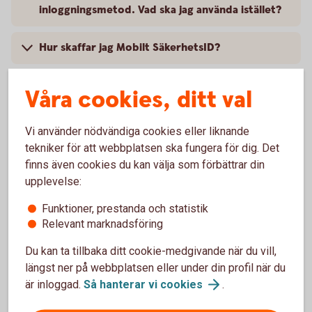
inloggningsmetod. Vad ska jag använda istället?
Hur skaffar jag Mobilt SäkerhetsID?
Hur skaffar jag Mobilt BankID?
Våra cookies, ditt val
Vi använder nödvändiga cookies eller liknande
tekniker för att webbplatsen ska fungera för dig. Det
Tjänster i appen
finns även cookies du kan välja som förbättrar din
upplevelse:
Funktioner, prestanda och statistik
Kan jag betala räkningar i appen?
Relevant marknadsföring
Hur fungerar tjänsten snabbsaldo?
Du kan ta tillbaka ditt cookie-medgivande när du vill,
längst ner på webbplatsen eller under din profil när du
är inloggad.
Så hanterar vi
cookies
.
Vad är dra och överför?