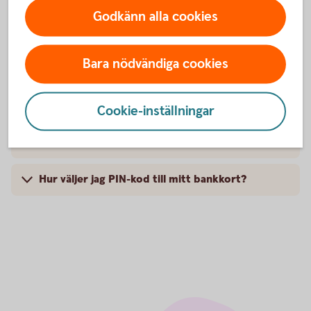
Vilka mobila tjänster kan anslutas till mig?
Godkänn alla cookies
Hur ansluts Mobilt SäkerhetsID?
Bara nödvändiga cookies
Jag har glömt PIN-koden till mitt bankkort, kan
jag se den?
Cookie-inställningar
Hur aktiverar jag mitt nya bankkort?
Hur väljer jag PIN-kod till mitt bankkort?