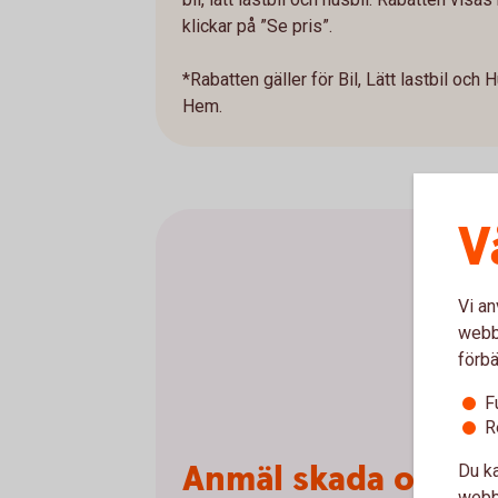
klickar på ”Se pris”.
*Rabatten gäller för Bil, Lätt lastbil och 
Hem.
V
Vi an
webbp
förbä
F
R
Anmäl skada online
Du ka
webbp