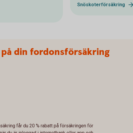
Snöskoterförsäkring
t på din fordonsförsäkring
kring får du 20 % rabatt på försäkringen för
s när du är inloggad i internetbank eller app och