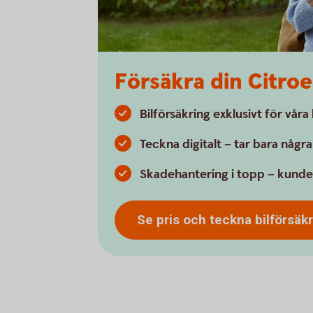
Försäkra din Citro
Bilförsäkring exklusivt för vår
Teckna digitalt – tar bara någr
Skadehantering i topp – kunde
Se pris och teckna
bilförsäk