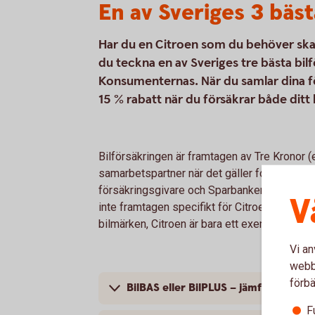
En av Sveriges 3 bäst
Har du en Citroen som du behöver skaff
du teckna en av Sveriges tre bästa bil
Konsumenternas. När du samlar dina för
15 % rabatt när du försäkrar både ditt
Bilförsäkringen är framtagen av Tre Kronor 
samarbetspartner när det gäller fordonsförsä
försäkringsgivare och Sparbanken Tranemo ä
V
inte framtagen specifikt för Citroen; bilförsä
bilmärken, Citroen är bara ett exempel.
Vi an
webbp
förbä
BilBAS eller BilPLUS – jämför innehål
F