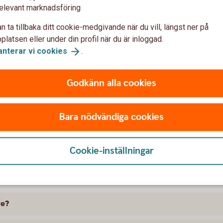
elevant marknadsföring
n ta tillbaka ditt cookie-medgivande när du vill, längst ner på
latsen eller under din profil när du är inloggad.
anterar vi
cookies
.
Godkänn alla cookies
t försäkra Citroen
Bara nödvändiga cookies
 skillnad på försäkringarna?
Cookie-inställningar
kring att gälla?
ramme, täcker bilförsäkringen då?
ge?