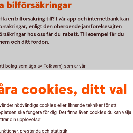
a bilförsäkringar
a en bilförsäkring till? I vår app och internetbank kan
försäkringar, enligt den oberoende jämförelsesajten
säkringar hos oss får du rabatt. Till exempel får du
 hem och ditt fordon.
(ett bolag som ägs av Folksam) som är vår
kringar. Tre Kronor Försäkring AB är
r försäkringsförmedlare. Bilförsäkringen är
åra cookies, ditt val
kringen vi erbjuder kan tecknas för alla
vänder nödvändiga cookies eller liknande tekniker för att
latsen ska fungera för dig. Det finns även cookies du kan välj
ttrar din upplevelse:
l
unktioner, prestanda och statistik