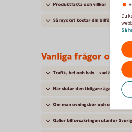
Produktfakta och villkor
R
Du ka
Så mycket kostar din bilförsäkring
webbp
Så h
Vanliga frågor om at
Trafik, hel och halv – vad är det för
När slutar den tidigare ägarens försä
Om man övningskör och olyckan är f
Gäller bilförsäkringen utanför Sveri