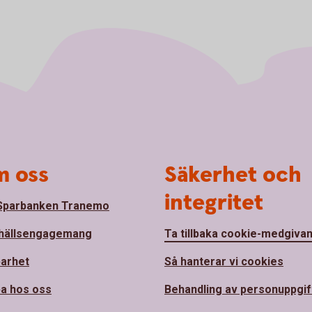
 oss
Säkerhet och
integritet
Sparbanken Tranemo
hällsengagemang
Ta tillbaka cookie-medgiva
barhet
Så hanterar vi cookies
a hos oss
Behandling av personuppgif