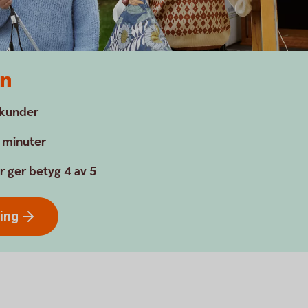
en
a kunder
a minuter
r ger betyg 4 av 5
ring