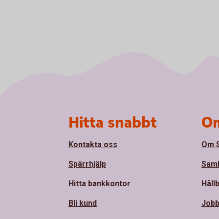
Sidfot
Hitta snabbt
Om
Kontakta oss
Om 
Spärrhjälp
Sam
Hitta bankkontor
Håll
Bli kund
Jobb