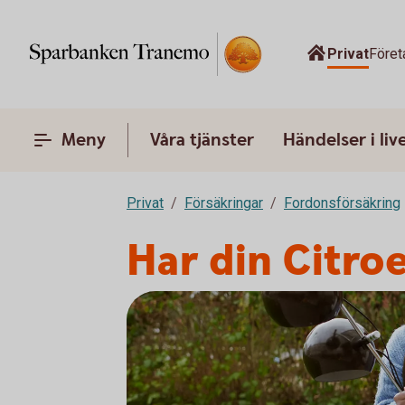
Privat
Föret
Meny
Våra tjänster
Händelser i liv
Privat
Försäkringar
Fordonsförsäkring
Har din Citro