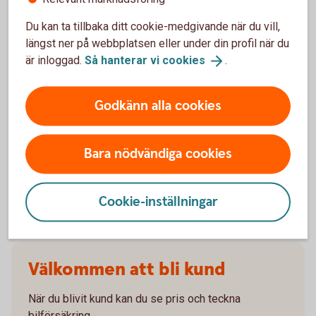
När slutar den tidigare ägarens försäkring att
gälla?
Du kan ta tillbaka ditt cookie-medgivande när du vill,
längst ner på webbplatsen eller under din profil när du
Om man övningskör och olyckan är framme,
är inloggad.
Så hanterar vi
cookies
.
täcker bilförsäkringen då?
Godkänn alla cookies
Gäller bilförsäkringen utanför Sverige?
Täcker försäkringen viltolyckor?
Bara nödvändiga cookies
Vilka bilar har en vagnskadegaranti?
Cookie-inställningar
Välkommen att bli kund
När du blivit kund kan du se pris och teckna
bilförsäkring.