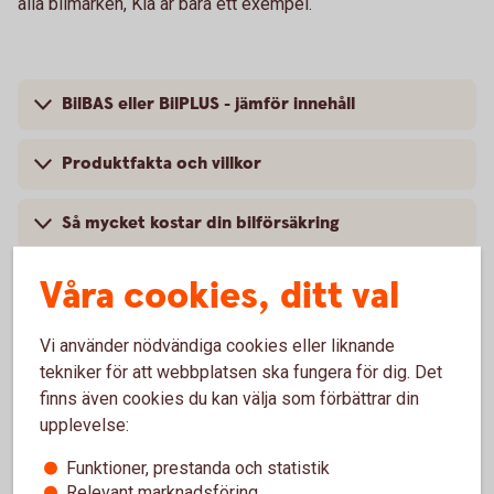
alla bilmärken, Kia är bara ett exempel.
BilBAS eller BilPLUS - jämför innehåll
Produktfakta och villkor
Så mycket kostar din bilförsäkring
Våra cookies, ditt val
Vi använder nödvändiga cookies eller liknande
Vanliga frågor om att försäkra Kia
tekniker för att webbplatsen ska fungera för dig. Det
finns även cookies du kan välja som förbättrar din
Trafik, hel och halv – vad är det för skillnad på
upplevelse:
försäkringarna?
Funktioner, prestanda och statistik
Relevant marknadsföring