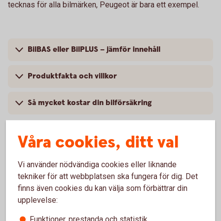
tecknas för alla bilmärken, Peugeot är bara ett exempel.
BilBAS eller BilPLUS – jämför innehåll
Produktfakta och villkor
Så mycket kostar din bilförsäkring
Våra cookies, ditt val
Vanliga frågor om att försäkra
Vi använder nödvändiga cookies eller liknande
Peugeot
tekniker för att webbplatsen ska fungera för dig. Det
finns även cookies du kan välja som förbättrar din
upplevelse:
Trafik, hel och halv – vad är det för skillnad på
försäkringarna?
Funktioner, prestanda och statistik