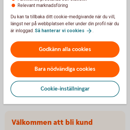
Relevant marknadsföring
När slutar den tidigare ägarens försäkring att
Du kan ta tillbaka ditt cookie-medgivande när du vill,
gälla?
längst ner på webbplatsen eller under din profil när du
är inloggad.
Så hanterar vi
cookies
.
Om man övningskör och olyckan är framme,
täcker bilförsäkringen då?
Godkänn alla cookies
Gäller bilförsäkringen utanför Sverige?
Bara nödvändiga cookies
Täcker försäkringen viltolyckor?
Vilka bilar har en vagnskadegaranti?
Cookie-inställningar
Välkommen att bli kund