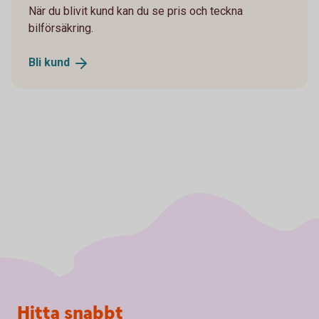
När du blivit kund kan du se pris och teckna
bilförsäkring.
Bli
kund
Sidfot
Hitta snabbt