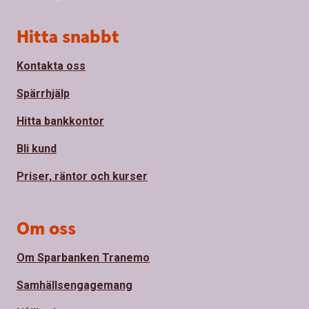
Sidfot
Hitta snabbt
Kontakta oss
Spärrhjälp
Hitta bankkontor
Bli kund
Priser, räntor och kurser
Om oss
Om Sparbanken Tranemo
Samhällsengagemang