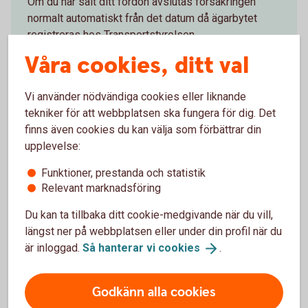
Om du har sålt ditt fordon avslutas försäkringen
normalt automatiskt från det datum då ägarbytet
registreras hos Transportstyrelsen.
Våra cookies, ditt val
Om du vill avsluta försäkringen av andra anledningar
så kan du göra det på huvudförfallodagen.
Vi använder nödvändiga cookies eller liknande
tekniker för att webbplatsen ska fungera för dig. Det
finns även cookies du kan välja som förbättrar din
upplevelse:
Funktioner, prestanda och statistik
Relevant marknadsföring
Släp- och husvagnsförsäkring
Du kan ta tillbaka ditt cookie-medgivande när du vill,
Om du säljer ett släp eller en husvagn avslutas
längst ner på webbplatsen eller under din profil när du
försäkringen normalt inte automatiskt som för bil
är inloggad.
Så hanterar vi
cookies
.
och andra fordon. Kontakta oss så hjälper vi dig att
avsluta försäkringen.
Godkänn alla cookies
Om du vill avsluta försäkringen av andra anledningar