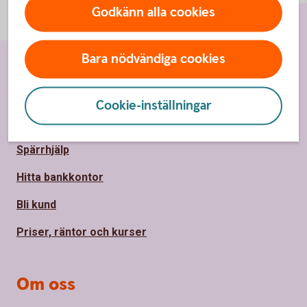
Godkänn alla cookies
Bara nödvändiga cookies
Sidfot
Hitta snabbt
Cookie-inställningar
Kontakta oss
Spärrhjälp
Hitta bankkontor
Bli kund
Priser, räntor och kurser
Om oss