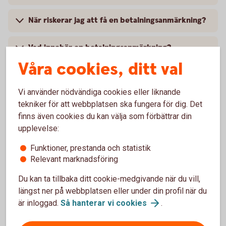
När riskerar jag att få en betalningsanmärkning?
Vad innebär en betalningsanmärkning?
Våra cookies, ditt val
Vi använder nödvändiga cookies eller liknande
Entercard Group AB är kreditgivare av betal- och
tekniker för att webbplatsen ska fungera för dig. Det
kreditkortet ovan. Swedbank AB och sparbankerna
finns även cookies du kan välja som förbättrar din
samarbetar med Entercard Group AB och är
upplevelse:
kreditförmedlare avseende betal- och kreditkorten.
Funktioner, prestanda och statistik
Relevant marknadsföring
Du kan ta tillbaka ditt cookie-medgivande när du vill,
längst ner på webbplatsen eller under din profil när du
är inloggad.
Så hanterar vi
cookies
.