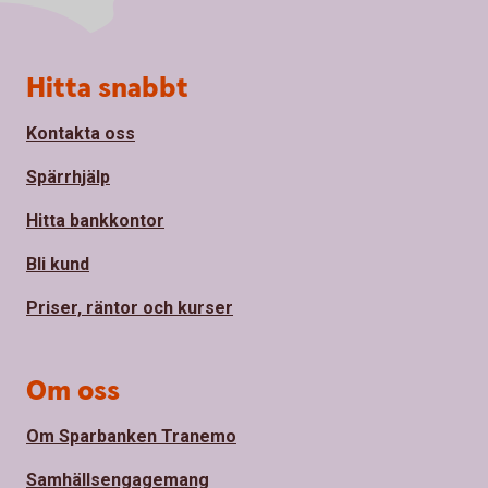
Sidfot
Hitta snabbt
Kontakta oss
Spärrhjälp
Hitta bankkontor
Bli kund
Priser, räntor och kurser
Om oss
Om Sparbanken Tranemo
Samhällsengagemang