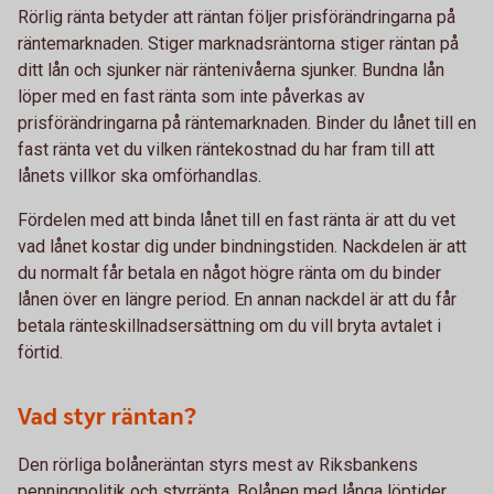
Rörlig ränta betyder att räntan följer prisförändringarna på
räntemarknaden. Stiger marknadsräntorna stiger räntan på
ditt lån och sjunker när räntenivåerna sjunker. Bundna lån
löper med en fast ränta som inte påverkas av
prisförändringarna på räntemarknaden. Binder du lånet till en
fast ränta vet du vilken räntekostnad du har fram till att
lånets villkor ska omförhandlas.
Fördelen med att binda lånet till en fast ränta är att du vet
vad lånet kostar dig under bindningstiden. Nackdelen är att
du normalt får betala en något högre ränta om du binder
lånen över en längre period. En annan nackdel är att du får
betala ränteskillnadsersättning om du vill bryta avtalet i
förtid.
Vad styr räntan?
Den rörliga bolåneräntan styrs mest av Riksbankens
penningpolitik och styrränta. Bolånen med långa löptider