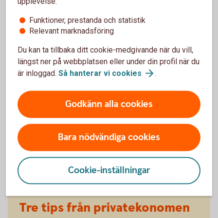
Ändra ditt
bolån
upplevelse:
Funktioner, prestanda och statistik
Relevant marknadsföring
Du kan ta tillbaka ditt cookie-medgivande när du vill,
längst ner på webbplatsen eller under din profil när du
är inloggad.
Så hanterar vi
cookies
.
Godkänn alla cookies
Arturo Arques
Bara nödvändiga cookies
Privatekonom
Cookie-inställningar
Tre tips från privatekonomen