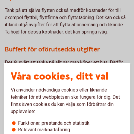
Tänk på att själva flytten också medför kostnader för till
exempel flyttbil, flyttfirma och flyttstädning. Det kan också
ibland utgå avgifter för att flytta abonnemang och likande.
Ta höjd för dessa kostnader, det kan springa iväg.
Buffert för oförutsedda utgifter
Det är svårt att tänka på allt när man köper ett hus. Därför
kan det vara bra att även ha en buffert för oförutsedda
Våra cookies, ditt val
utgifter.
Vi använder nödvändiga cookies eller liknande
tekniker för att webbplatsen ska fungera för dig. Det
finns även cookies du kan välja som förbättrar din
upplevelse:
Boka en kostnadsfri
Funktioner, prestanda och statistik
värdering!
Relevant marknadsföring