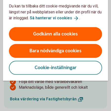
Du kan ta tillbaka ditt cookie-medgivande när du vill,
längst ner på webbplatsen eller under din profil när du
är inloggad.
Så hanterar vi
cookies
.
Värdera din bostad
Godkänn alla cookies
Det finns flera skäl att hålla koll på värdet av din
bostad. Kanske planerar du att sälja, vill hålla dig
Bara nödvändiga cookies
uppdaterad om värdet, eller behöver
värderingsinformation för lån. Vid ett möte med våra
mäklare kommer ni prata om:
Cookie-inställningar
Värdet på din bostad
Följa ditt värde med Värdebevakaren
Marknadsläge, både generellt och lokalt
Boka värdering via
Fastighetsbyrån