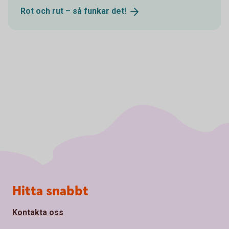
Rot och rut – så funkar
det!
Sidfot
Hitta snabbt
Kontakta oss