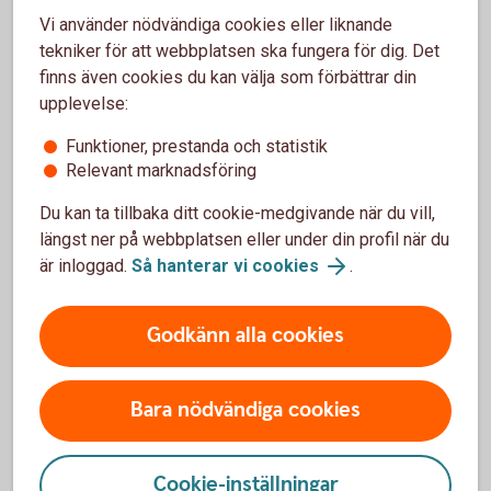
(swedishbankers.se, pdf)
Vi använder nödvändiga cookies eller liknande
tekniker för att webbplatsen ska fungera för dig. Det
finns även cookies du kan välja som förbättrar din
upplevelse:
Funktioner, prestanda och statistik
Relevant marknadsföring
Du kan ta tillbaka ditt cookie-medgivande när du vill,
Vad kan du göra med stöd av
längst ner på webbplatsen eller under din profil när du
anhörigbehörighet?
är inloggad.
Så hanterar vi cookies
.
Nedan är några exempel på ärenden du kan hantera, med
Godkänn alla cookies
stöd av anhörigbehörighet, hos oss:
Betalning av vardagliga räkningar
Bara nödvändiga cookies
Inlösen av bankgiroavier
Begära ersättning för egna utlägg du gjort för vardagliga
inköp åt bankkunden
Cookie-inställningar
Överföringar mellan bankkundens egna konton