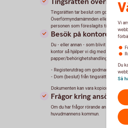
Tingsrätten överlägge
V
Tingsrätten tar beslut om god man eller 
Överförmyndarnämnden eller överförmyn
Vi an
personen som föreslagits till god man e
webbp
Besök på kontoret för
förbä
Du - eller annan - som blivit utsedd til
F
kontor så hjälper vi dig med upplägget
R
papper/behörighetshandlingar:
Du ka
- Registerutdrag om godmanskap från
webbp
- Dom (beslut) från tingsrätten
Så h
Dokumenten kan vara kopior.
Frågor kring ansöknin
Om du har frågor rörande ansökningspr
huvudmannens kommun.