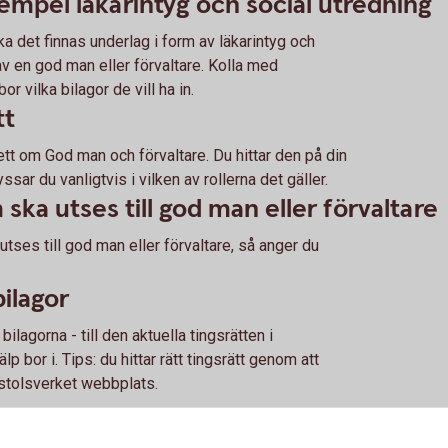
exempel läkarintyg och social utredning
a det finnas under­lag i form av läkar­intyg och
v en god man eller förvaltare. Kolla med
 vilka bilagor de vill ha in.
tt
ett om God man och förvaltare. Du hittar den på din
r du vanligtvis i vilken av rollerna det gäller.
a utses till god man eller förvaltare
es till god man eller förvaltare, så anger du
ilagor
bilagorna - till den aktuella tingsrätten i
bor i. Tips: du hittar rätt tingsrätt genom att
stolsverket webbplats.