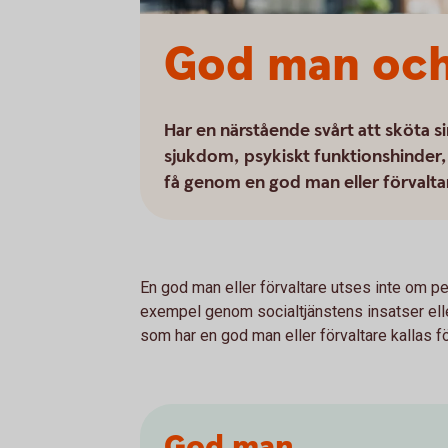
God man och
Har en närstående svårt att sköta s
sjukdom, psykiskt funktionshinder, f
få genom en god man eller förvalta
En god man eller förvaltare utses inte om per
exempel genom social­tjänstens in­satser ell
som har en god man eller förvaltare kallas 
God man