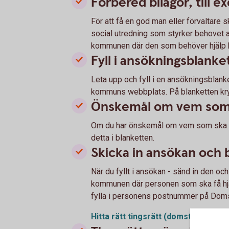
Förbered bilagor, till 
För att få en god man eller förvaltare sk
social utredning som styrker behovet a
kommunen där den som behöver hjälp bor
Fyll i ansökningsblanke
Leta upp och fyll i en ansökningsblank
kommuns webbplats. På blanketten kryssa
Önskemål om vem som sk
Om du har önskemål om vem som ska uts
detta i blanketten.
Skicka in ansökan och b
När du fyllt i ansökan - sänd in den och 
kommunen där personen som ska få hjälp 
fylla i personens postnummer på Dom
Hitta rätt tingsrätt
(domstol.se)