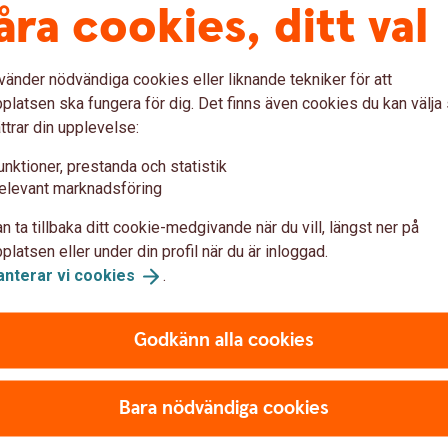
r med överförmyndare
åra cookies, ditt val
förvaltare. Innan slutgiltigt beslut gör
dare (olika i olika kommuner) en kontroll av
vänder nödvändiga cookies eller liknande tekniker för att
ller förvaltare.
latsen ska fungera för dig. Det finns även cookies du kan välj
 att bestämma upplägget och komma i
ttrar din upplevelse:
l god man eller förvaltare är välkommen in på ett
unktioner, prestanda och statistik
. Ta med dig något av följande
elevant marknadsföring
n ta tillbaka ditt cookie-medgivande när du vill, längst ner på
 en överförmyndare
latsen eller under din profil när du är inloggad.
anterar vi
cookies
.
gsprocessen?
Godkänn alla cookies
ocessen - vänligen kontakta överförmyndaren i
Bara nödvändiga cookies