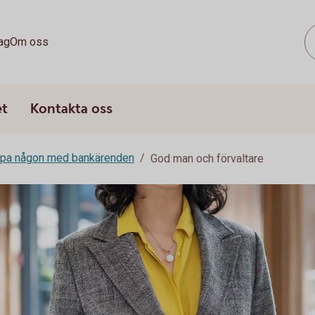
ag
Om oss
et
Kontakta oss
lpa någon med bankärenden
God man och förvaltare