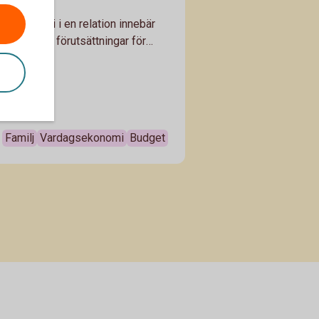
ld ekonomi i en relation innebär
skapar lika förutsättningar för
t få pengar över, kunna spara och
2025
pa en trygg egen privatekonomi.
tt skapas möjlighet för båda till
bar ekonomi genom hela livet.
Familj
Vardagsekonomi
Budget