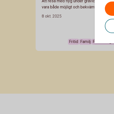
Att resa med flyg under graviditeten kan
vara både möjligt och bekvämt med rätt
förberedelser. Här tipsar vi på saker du
8 okt. 2025
behöver tänka på om du planerar en
flygresa som gravid.
Fritid
Familj
Försäkringa