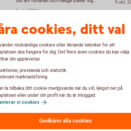
ditt arv fördelas och många ställer sig
9 okt. 
pengarn
kanske frågan – vem ärver mig? Läs mer
9 okt. 2025
Anpassa
e
om arvsrätt, arvsklasser och se hur olika
vi guida
arvsordningar kan se ut när inget
åra cookies, ditt val
n
testamente finns.
j
Familj
Dödsfall
Juridik
vänder nödvändiga cookies eller liknande tekniker för att
l
latsen ska fungera för dig. Det finns även cookies du kan välj
ttrar din upplevelse:
unktioner, prestanda och statistik
elevant marknadsföring
n ta tillbaka ditt cookie-medgivande när du vill, längst ner på
latsen eller under din profil när du är inloggad.
anterar vi cookies
.
Jämställd ekonomi och
Jämst
Godkänn alla cookies
sparande
utgif