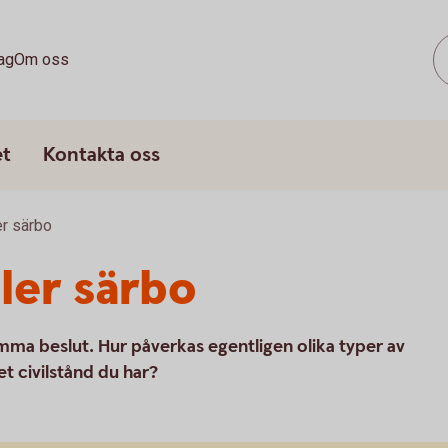
ag
Om oss
et
Kontakta oss
er särbo
ler särbo
ma beslut. Hur påverkas egentligen olika typer av
t civilstånd du har?