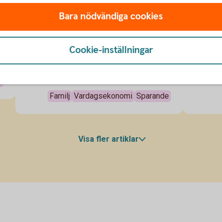
Bara nödvändiga cookies
De flesta som lever tillsammans har
Jämstäl
någon form av gemensam ekonomi, men
att man 
det inkluderar inte alltid sparandet.
båda at
7 okt. 2025
7 okt. 
Cookie-inställningar
Swedbanks ekonom inom finansiell
att ska
hälsa, Madelén Falkenhäll tipsar hur man
På så sä
spara i ett jämställt partnerskap.
en håll
r
Familj
Vardagsekonomi
Sparande
Visa fler artiklar