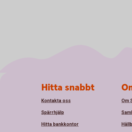
Sidfot
Hitta snabbt
Om
Kontakta oss
Om 
Spärrhjälp
Sam
Hitta bankkontor
Håll