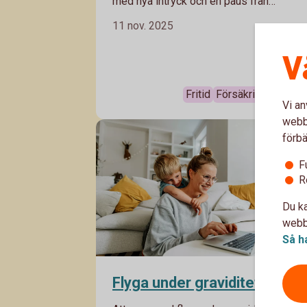
med nya intryck och en paus från
vardagen. Men ibland kan man ha otur
11 nov. 2025
med försenade flyg och bagage som int
åker samma väg som man själv. I bästa
V
fall löser det sig snabbt – men ibland ka
det påverka hela resan. Då är det bra att
Fritid
Försäkringar
Famil
veta vilka rättigheter du har och vilken
Vi an
sorts ersättning du kan få vid till exempe
webbp
förlorat bagage.
förbä
F
R
Du ka
webbp
Så h
Flyga under graviditet