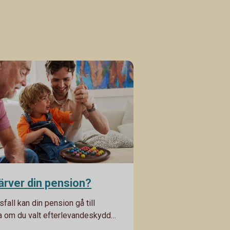
rver din pension?
fall kan din pension gå till
a om du valt efterlevandeskydd
terbetalningsskydd. Annars går