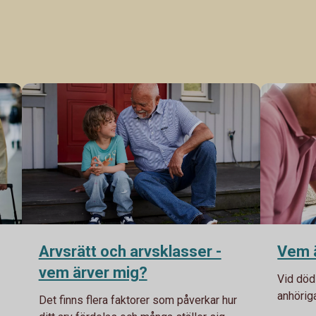
Arvsrätt och arvsklasser -
Vem ä
vem ärver mig?
Vid döds
anhörig
Det finns flera faktorer som påverkar hur
eller å