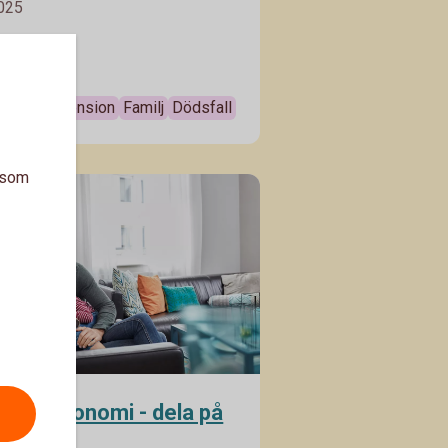
2025
a tillbaka till pensionssystemet.
 skyddet efter din livssituation –
r dig i vad du bör tänka på.
Pension
Familj
Dödsfall
a som
älld ekonomi - dela på
terna