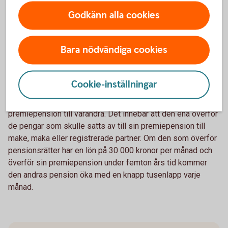
– Om den ena föräldern tar ett större ansvar för hem och
Godkänn alla cookies
barn genom att arbeta deltid under några år bör den förälder
som arbetar heltid och sannolikt har en högre inkomst
kompensera den andra. Det kan man göra genom ett extra
Bara nödvändiga cookies
sparande i den andras namn, som enskild egendom, eller
genom att överföra pensionsrätter för premiepension,
säger Madelén Falkenhäll.
Cookie-inställningar
Som gifta kan man överföra pensionsrätter för
premiepension till varandra. Det innebär att den ena överför
de pengar som skulle satts av till sin premiepension till
make, maka eller registrerade partner. Om den som överför
pensionsrätter har en lön på 30 000 kronor per månad och
överför sin premiepension under femton års tid kommer
den andras pension öka med en knapp tusenlapp varje
månad.