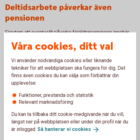
Deltidsarbete påverkar även
pensionen
Förutom att eventuellt påverka föräldrapenningen innebär
deltidsarbete också en lägre avsättning till pensionen.
Våra cookies, ditt val
– En kortare period av deltidsarbete påverkar inte
pensionen så mycket. Och under barnets fyra första år får
Vi använder nödvändiga cookies eller liknande
den förälder som tjänar minst pensionsrätt för barnår, det
tekniker för att webbplatsen ska fungera för dig. Det
vill säga extrapengar till sin pension. Men blir man kvar i en
finns även cookies du kan välja som förbättrar din
längre period av deltidsarbete kommer pensionen
upplevelse:
påverkas, säger Madelén Falkenhäll.
Funktioner, prestanda och statistik
Relevant marknadsföring
Pensionen grundas på den lön man har under hela
arbetslivet. Det innebär att en längre period med lägre lön
Du kan ta tillbaka ditt cookie-medgivande när du vill,
kommer att ge en lägre pension. Utöver det kan en lägre lön
längst ner på webbplatsen eller under din profil när du
också innebära att det blir svårare att spara till sin pension
är inloggad.
Så hanterar vi
cookies
.
men även till annat.