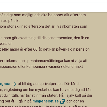
åverka din pension
a så tidigt som möjligt och öka beloppet allt eftersom.
lnad på sikt.
göra stor skillnad eftersom det är livsinkomsten som
e som gör avsättning till din tjänstepension, den är en
 pension.
 eller några år efter 66 år, det kan påverka din pension
r i inkomst och pensionsavsättningar kan ni välja att
emiepension eller kompensera varandra ekonomiskt
ognos
ut till dig som privatperson. Där får du
, vägledning om hur mycket du kan förvänta dig att få i
u hittills har tjänat in från staten. Håll själv koll på din
g per år – gå in på
minpension.
se
och gör en