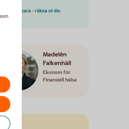
Pensionsspara - räkna ut din
a som
pension
Madelén
Falkenhäll
Ekonom för
Finansiell hälsa