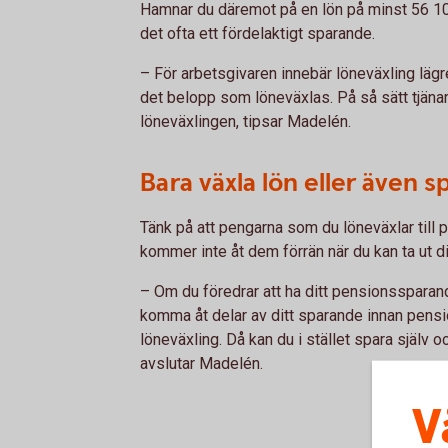
Hamnar du däremot på en lön på minst 56 100
det ofta ett fördelaktigt sparande.
– För arbetsgivaren innebär löneväxling lägre
det belopp som löneväxlas. På så sätt tjänar
löneväxlingen, tipsar Madelén.
Bara växla lön eller även s
Tänk på att pengarna som du löneväxlar till p
kommer inte åt dem förrän när du kan ta ut d
– Om du föredrar att ha ditt pensionssparand
komma åt delar av ditt sparande innan pension
löneväxling. Då kan du i stället spara själv
avslutar Madelén.
V