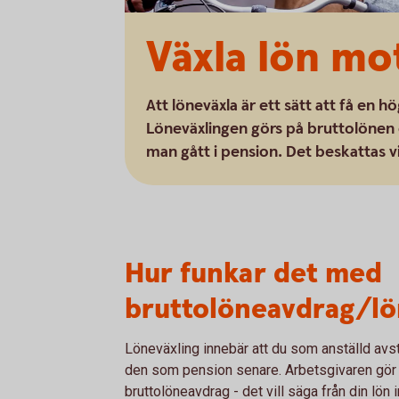
Växla lön m
Att löneväxla är ett sätt att få en 
Löneväxlingen görs på bruttolönen oc
man gått i pension. Det beskattas v
Hur funkar det med
bruttolöneavdrag/lö
Löneväxling innebär att du som anställd avstår
den som pension senare. Arbetsgivaren gör et
bruttolöneavdrag - det vill säga från din lö