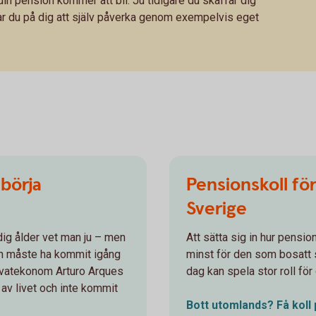
in pension kommer att bli. Ju tidigare du skaffar dig
har du på dig att själv påverka genom exempelvis eget
 börja
Pensionskoll för 
Sverige
idig ålder vet man ju – men
Att sätta sig in hur pensi
en måste ha kommit igång
minst för den som bosatt s
privatekonom Arturo Arques
dag kan spela stor roll fö
n av livet och inte kommit
Bott utomlands? Få koll