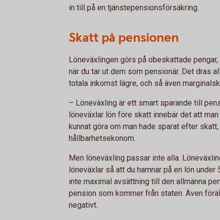
in till på en tjänstepensionsförsäkring.
Skatt på pensionen
Löneväxlingen görs på obeskattade pengar, al
när du tar ut dem som pensionär. Det dras al
totala inkomst lägre, och så även marginalsk
– Löneväxling är ett smart sparande till pe
löneväxlar lön före skatt innebär det att ma
kunnat göra om man hade sparat efter skatt
hållbarhetsekonom.
Men löneväxling passar inte alla. Löneväxling
löneväxlar så att du hamnar på en lön under
inte maximal avsättning till den allmänna pen
pension som kommer från staten. Även förä
negativt.