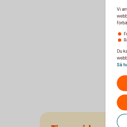
Vi an
webbp
förbä
F
R
Du ka
webbp
Så h