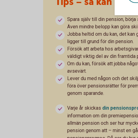
Tips – så kan du p
Spara själv till din pension, börj
Även mindre belopp kan göra skil
Jobba heltid om du kan, det kan 
ligger till grund för din pension.
Försök att arbeta hos arbetsgivar
väldigt viktig del av din framtida
Om du kan, försök att jobba något
avsevärt.
Lever du med någon och det skilje
föra över pensionsrätter för pr
genom sparande.
Varje år skickas
din
pensionspr
information om din premiepension
allmän pension och ser hur mycket d
pension genom att – minst en gån