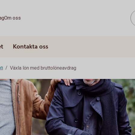
ag
Om oss
et
Kontakta oss
on
Växla lön med bruttolöneavdrag