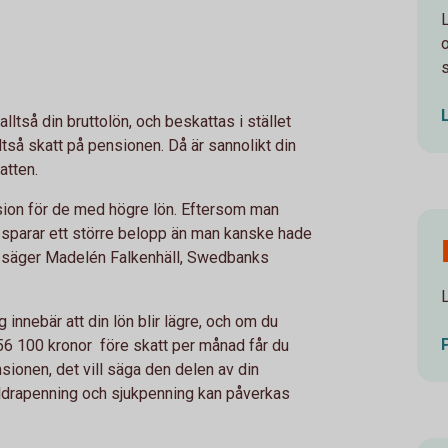
ltså din bruttolön, och beskattas i stället
ltså skatt på pensionen. Då är sannolikt din
atten.
nsion för de med högre lön. Eftersom man
n sparar ett större belopp än man kanske hade
, säger Madelén Falkenhäll, Swedbanks
 innebär att din lön blir lägre, och om du
 56 100 kronor före skatt per månad får du
sionen, det vill säga den delen av din
ldrapenning och sjukpenning kan påverkas