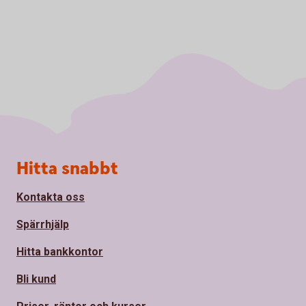
Sidfot
Hitta snabbt
Kontakta oss
Spärrhjälp
Hitta bankkontor
Bli kund