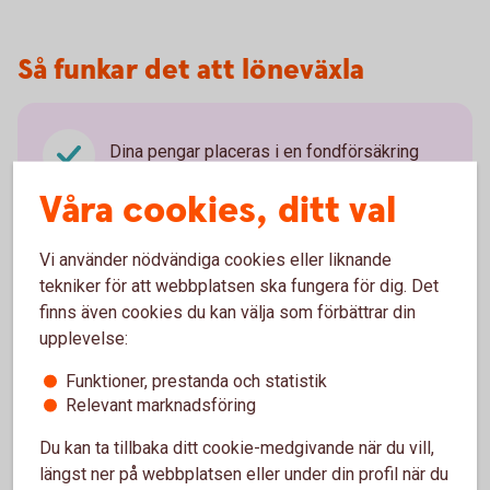
Så funkar det att löneväxla
Dina pengar placeras i en fondförsäkring
och du bestämmer själv vilka fonder du vill
Våra cookies, ditt val
placera i.
Du kan när som helst, kostnads- och
Vi använder nödvändiga cookies eller liknande
skattefritt, byta fond under spartiden.
tekniker för att webbplatsen ska fungera för dig. Det
Du kan ta ut pengarna från din 55-årsdag.
finns även cookies du kan välja som förbättrar din
upplevelse:
Utbetalning måste ske under minst fem år.
Pengarna betalas vanligtvis ut månadsvis
Funktioner, prestanda och statistik
och beskattas som inkomst av tjänst.
Relevant marknadsföring
Du kan ta tillbaka ditt cookie-medgivande när du vill,
längst ner på webbplatsen eller under din profil när du