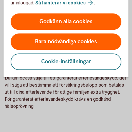
är inloggad.
Så hanterar vi
cookies
.
Skydd för efterlevande
Godkänn alla cookies
Ditt pensionssparande tecknas automatiskt med
återbetalningsskydd. Det betyder att om du skulle avlida
Bara nödvändiga cookies
betalas värdet av din pensionsförsäkring ut till dina
efterlevande. Om du väljer bort återbetalningsskyddet görs
det inte några utbetalningar efter din död. I gengäld får du
Cookie-inställningar
något högre ålderspension.
Du kan också välja till ett garanterat efterlevandeskydd, det
vill säga att bestämma ett försäkringsbelopp som betalas
ut till dina efterlevande för att ge familjen extra trygghet.
För garanterat efterlevandeskydd krävs en godkänd
hälsoprövning.