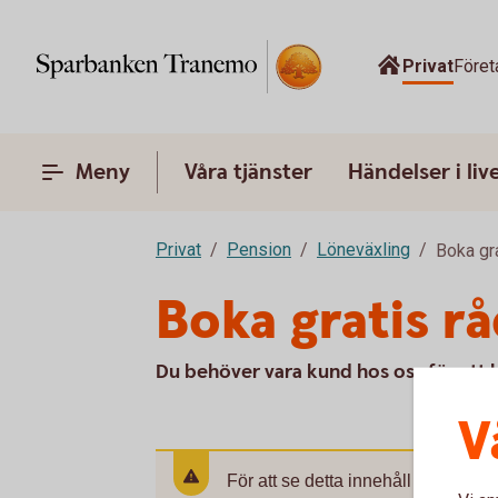
Privat
Föret
Meny
Våra tjänster
Händelser i liv
Privat
Pension
Löneväxling
Boka gr
Boka gratis r
Du behöver vara kund hos oss för att b
V
För att se detta innehåll behöver d