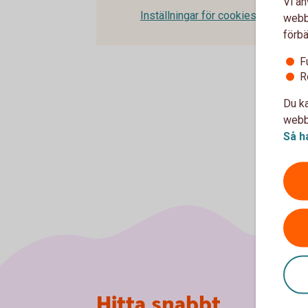
Vi an
Inställningar för cookies
webbp
förbä
F
R
Du ka
webbp
Så h
Sidfot
Hitta snabbt
Om