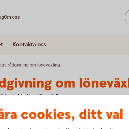
ag
Om oss
et
Kontakta oss
atis rådgivning om löneväxling
ådgivning om löneväx
li kontaktad om löneväxling.
åra cookies, ditt val
u först godkänna cookies för Funktioner, prestanda och statistik.