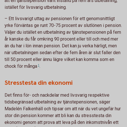
att en tjänstepension varit inställd på fem års utbetalning,
istället för livsvarig utbetalning.
– Ett livsvarigt uttag av pensionen för ett genomsnittligt
yrke förväntas ge runt 70-75 procent av slutlönen i pension.
Väljer du istället en utbetalning av tjänstepensionen på fem
år kanske du får omkring 90 procent eller till och med mer
än du har i lön innan pension. Det kan ju verka härligt, men
när utbetalningen sedan efter de fem åren är slut faller den
till 50 procent eller ännu lägre vilket kan komma som en
chock för
många
1
.
Stresstesta din ekonomi
Det finns för- och nackdelar med livsvarig respektive
tidsbegränsad utbetalning av tjänstepensionen, säger
Madelén Falkenhäll och tipsar om att när du vet ungefär hur
stor din pension kommer att bli kan du stresstesta din
ekonomi genom att prova att leva på den inkomstnivån ett