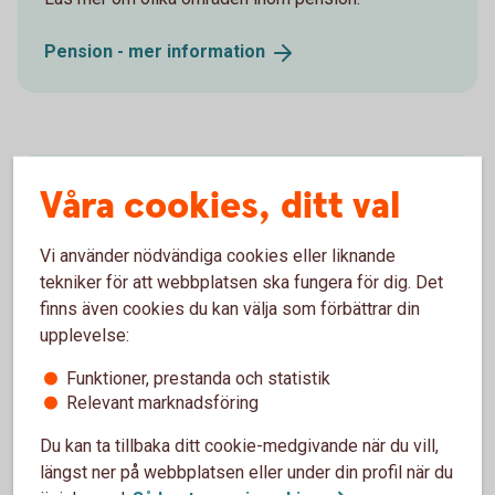
Pension - mer
information
Börja pensionsspara
Våra cookies, ditt val
Räkna själv: Så mycket behöver du spara till din
Vi använder nödvändiga cookies eller liknande
pension
tekniker för att webbplatsen ska fungera för dig. Det
finns även cookies du kan välja som förbättrar din
Pensionsspara - räkna ut din
pension
upplevelse:
Funktioner, prestanda och statistik
Relevant marknadsföring
Du kan ta tillbaka ditt cookie-medgivande när du vill,
längst ner på webbplatsen eller under din profil när du