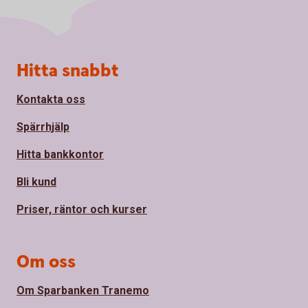
Sidfot
Hitta snabbt
Kontakta oss
Spärrhjälp
Hitta bankkontor
Bli kund
Priser, räntor och kurser
Om oss
Om Sparbanken Tranemo