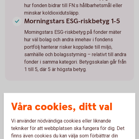
hur fonden bidrar till FN:s hållbarhetsmål eller
minskar koldioxidutsläpp.
Morningstars ESG-riskbetyg 1-5
Morningstars ESG-riskbetyg på fonder mäter
hur väl bolag och andra innehav i fondens
portfölj hanterar risker kopplade till miljö,
samhälle och bolagsstyrning – relativt till andra
fonder i samma kategori. Betygsskalan går från
1 till 5, där 5 är högsta betyg.
Fler sätt att se om fondbolagen
Våra cookies, ditt val
har en hållbarhetsstrategi
Vi använder nödvändiga cookies eller liknande
Fondbolag vars verksamhet genomsyras av långsiktiga och
tekniker för att webbplatsen ska fungera för dig. Det
hållbara investeringar brukar vara tydliga med det på sina
finns även cookies du kan välja som förbättrar din