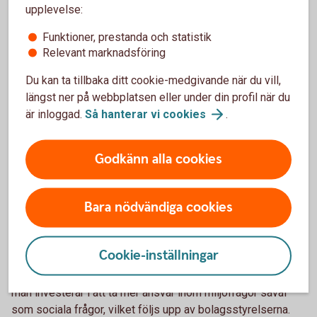
webbplatser. Du kan till exempel titta efter följande:
upplevelse:
Funktioner, prestanda och statistik
Följer fondbolaget Parisavtalet?
Relevant marknadsföring
Du kan ta tillbaka ditt cookie-medgivande när du vill,
Parisavtalet slöts 2015 där världens länder kom överens
längst ner på webbplatsen eller under din profil när du
om att gemensamt bekämpa klimatkrisen. Avtalet syftar
är inloggad.
Så hanterar vi
cookies
.
bland annat till att den globala uppvärmningen inte ska
överstiga 1,5 grader. Många fondbolag har satt kortsiktiga
och långsiktiga mål om att deras samlade fondkapital ska
Godkänn alla cookies
vara i linje med Parisavtalet.
Har fondbolaget signerat UNPRI för
Bara nödvändiga cookies
ansvarsfulla investeringar?
Cookie-inställningar
Fondbolag som signerat FN:s principer för ansvarsfulla
investeringar (UNPRI) ska jobba för att påverka bolagen
man investerar i att ta mer ansvar inom miljöfrågor såväl
som sociala frågor, vilket följs upp av bolagsstyrelserna.