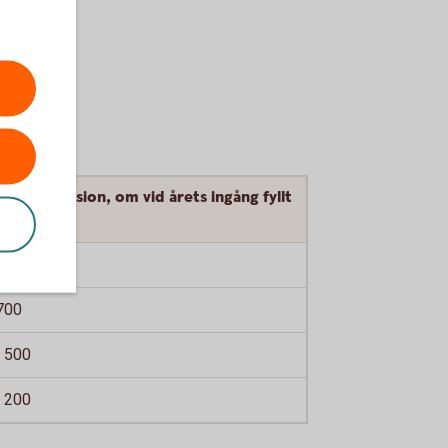
att på pension, om vid årets ingång fyllt
 år
300
700
 500
 200