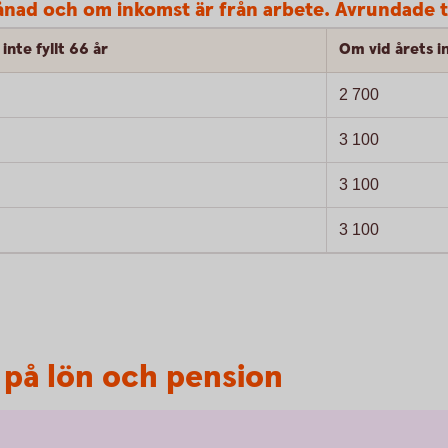
nad och om inkomst är från arbete. Avrundade t
inte fyllt 66 år
Om vid årets in
2 700
3 100
3 100
3 100
t på lön och pension