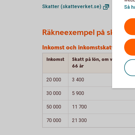
Skatter
(skatteverket.se)
Så h
Räkneexempel på skatt
Inkomst och inkomstskatt, kronor
Inkomst
Skatt på lön, om vid årets in
66 år
20 000
3 400
30 000
5 900
50 000
11 700
70 000
21 300