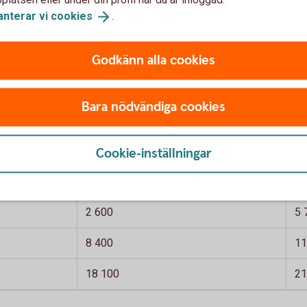
anterar vi
cookies
.
Godkänn alla cookies
Bara nödvändiga cookies
 per månad. Skattetabell 33. Avrundade tal
gång inte fyllt
Skatt på lön, om vid årets ingång fyllt
Sk
66 år
66
Cookie-inställningar
1 600
3 
2 600
5 
8 400
11
18 100
21