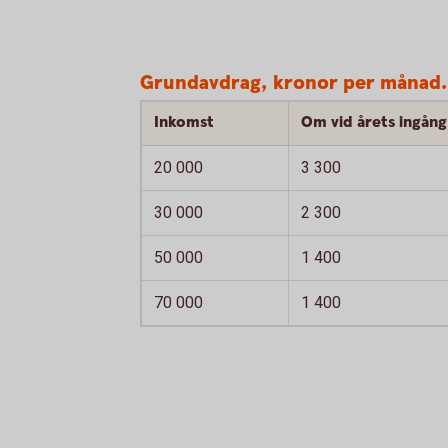
Grundavdrag, kronor per månad.
Inkomst
Om vid årets ingång 
20 000
3 300
30 000
2 300
50 000
1 400
70 000
1 400