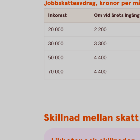
Jobbskatteavdrag, kronor per må
Inkomst
Om vid årets ingång 
20 000
2 200
30 000
3 300
50 000
4 400
70 000
4 400
Skillnad mellan skat