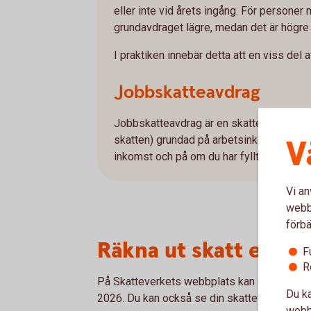
eller inte vid årets ingång. För persone
grundavdraget lägre, medan det är högr
I praktiken innebär detta att en viss del a
Jobbskatteavdrag
Jobbskatteavdrag är en skattelättnad i fo
V
skatten) grundad på arbetsinkomst. Stor
inkomst och på om du har fyllt 66 år eller
Vi an
webbp
förbä
Räkna ut skatt efter 
F
R
På Skatteverkets webbplats kan du räkna ut 
Du ka
2026. Du kan också se din skattetabell.
webbp