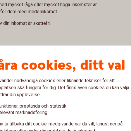
r med mycket låga eller mycket höga inkomster är
e för dem med medelinkomst.
v din inkomst är skattefri.
rm av skattereduktion (det vill säga avdrag från
åra cookies, ditt val
leken på jobbskatteavdraget beror på din
 inte vid årets ingång.
vänder nödvändiga cookies eller liknande tekniker för att
latsen ska fungera för dig. Det finns även cookies du kan välj
ttrar din upplevelse:
lön
unktioner, prestanda och statistik
elevant marknadsföring
vad du ska betala i skatt per månad under
n ta tillbaka ditt cookie-medgivande när du vill, längst ner på
latsen eller under din profil när du är inloggad.