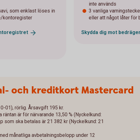
inte används
avi, som enklast löses in
3 vanliga varningstecken
e/kontoregister
eller att något låter för 
ntoregistret
Skydda dig mot
bedräger
l- och kreditkort Mastercard
01), rörlig. Årsavgift 195 kr.
va räntan är för närvarande 13,50 % (Nyckelkund:
 som ska betalas är 21 382 kr (Nyckelkund: 21
 med månatliga avbetalningsbelopp under 12