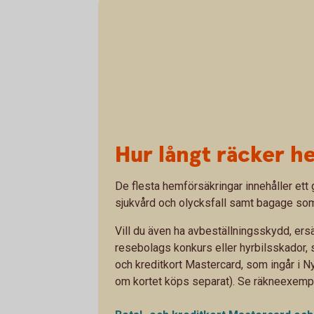
Hur långt räcker h
De flesta hemförsäkringar innehåller et
sjukvård och olycksfall samt bagage som b
Vill du även ha avbeställningsskydd, ersä
resebolags konkurs eller hyrbilsskador, 
och kreditkort Mastercard, som ingår i N
om kortet köps separat). Se räkneexempe