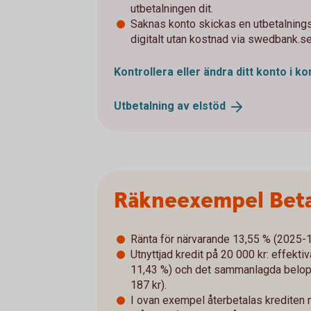
utbetalningen dit.
Saknas konto skickas en utbetalnings
digitalt utan kostnad via swedbank.s
Kontrollera eller ändra ditt konto i
ko
Utbetalning av
elstöd
Räkneexempel Beta
Ränta för närvarande 13,55 % (2025-10-
Utnyttjad kredit på 20 000 kr: effekti
11,43 %) och det sammanlagda belopp
187 kr).
I ovan exempel återbetalas krediten