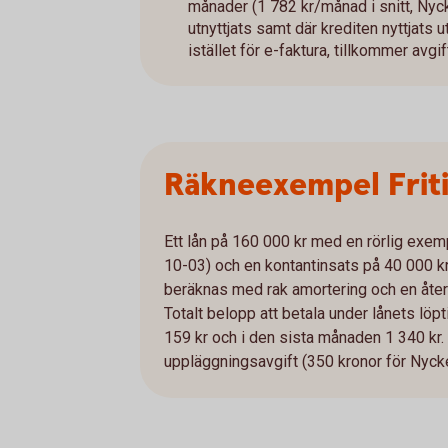
månader (1 782 kr/månad i snitt, Nyc
utnyttjats samt där krediten nyttjats u
istället för e-faktura, tillkommer avg
Räkneexempel Frit
Ett lån på 160 000 kr med en rörlig exe
10-03) och en kontantinsats på 40 000 kr
beräknas med rak amortering och en åter
Totalt belopp att betala under lånets löp
159 kr och i den sista månaden 1 340 kr. 
uppläggningsavgift (350 kronor för Nyckel