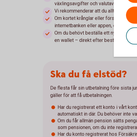
växlingsavgifter och valutaväxlingsavgi
Vi rekommenderar att du alltid tar med f
Om kortet krånglar eller försvinner kan 
internetbanken eller appen, dygnet runt.
Om du behövt beställa ett nytt kort elle
en wallet – direkt efter beställning. 
Ska du få elstöd?
De flesta får sin utbetalning före sista j
gäller för att få utbetalningen.
Har du registrerat ett konto i vårt ko
automatiskt in där. Du behöver inte va
Om du får allmän pension sätts peng
som pensionen, om du inte registrera
Har du konto registrerat hos Försäkr