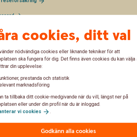
h
reseförsäkring
ercard
åra cookies, ditt val
 av betal- och kreditkortet ovan. Swedbank AB och
rcard Group AB och är kreditförmedlare avseende
a är försäkringsgivare och Entercard är
vänder nödvändiga cookies eller liknande tekniker för att
ädare.
latsen ska fungera för dig. Det finns även cookies du kan välj
ttrar din upplevelse:
unktioner, prestanda och statistik
ds – våra tips
elevant marknadsföring
n ta tillbaka ditt cookie-medgivande när du vill, längst ner på
? Välj då alltid landets lokala valuta då det i regel
latsen eller under din profil när du är inloggad.
anterar vi
cookies
.
knas om till svenska kronor med Mastercards
taväxlingspåslag
Godkänn alla cookies
äxla pengar innan avresa. Kontrollera