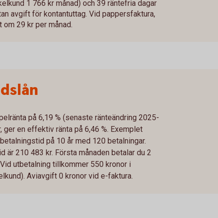
kelkund 1 766 kr månad) och 39 räntefria dagar
tan avgift för kontantuttag. Vid pappersfaktura,
ift om 29 kr per månad.
idslån
mpelränta på 6,19 % (senaste ränteändring 2025-
, ger en effektiv ränta på 6,46 %. Exemplet
betalningstid på 10 år med 120 betalningar.
tid är 210 483 kr. Första månaden betalar du 2
Vid utbetalning tillkommer 550 kronor i
kund). Aviavgift 0 kronor vid e-faktura.