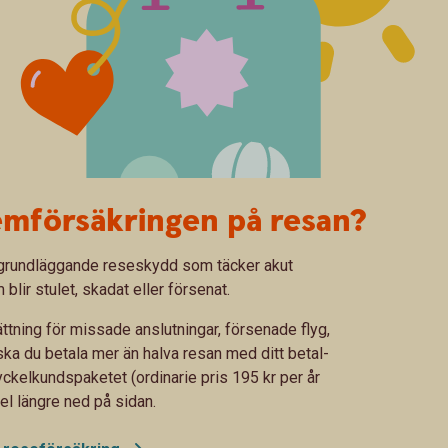
emförsäkringen på resan?
t grundläggande reseskydd som täcker akut
lir stulet, skadat eller försenat.
ttning för missade anslutningar, försenade flyg,
ska du betala mer än halva resan med ditt betal-
yckelkundspaketet (ordinarie pris 195 kr per år
l längre ned på sidan.