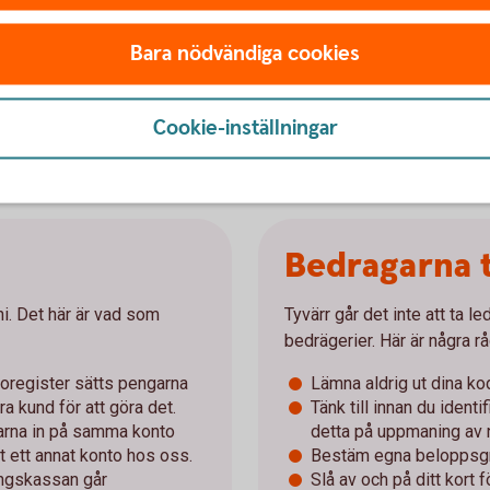
fter hos olika aktörer
ler än ett kort när du ska ut och resa
Bara nödvändiga cookies
du enkelt spärra och ersätta det direkt i
 Kreditkort spärras alltid via telefon
r ett ersättningskort kan du enkelt ansluta det till
Cookie-inställningar
Sedan kan du betala med mobilen
Bedragarna 
uni. Det här är vad som
Tyvärr går det inte att ta le
bedrägerier. Här är några rå
ntoregister sätts pengarna
Lämna aldrig ut dina kod
ra kund för att göra det.
Tänk till innan du identi
arna in på samma konto
detta på uppmaning av
t ett annat konto hos oss.
Bestäm egna beloppsgr
ingskassan går
Slå av och på ditt kort 