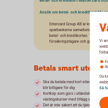
Betal- och kreditkort Mastercard oc
Ansök om betal- och kreditkort
Mast
V
Entercard Group AB är kreditgivare
sparbankerna samarbetar med Ente
betal- och kreditkorten. Trygg-Hans
Vi an
försäkringstagare och gruppföretr
webbp
förbä
F
Betala smart utomlan
R
Du ka
Ska du betala med kort eller ta ut pengar
webbp
blir billigare för dig
Så h
Kortköp som görs i utländsk valuta rä
växlingskurser med tillägg av ett valu
Det är inte säkert att du tjänar på att v