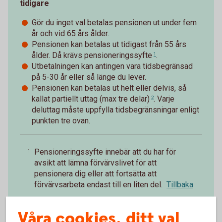
tidigare
Gör du inget val betalas pensionen ut under fem
år och vid 65 års ålder.
Pensionen kan betalas ut tidigast från 55 års
ålder. Då krävs
pensioneringssyfte
.
1
Utbetalningen kan antingen vara tidsbegränsad
på 5-30 år eller så länge du lever.
Pensionen kan betalas ut helt eller delvis, så
kallat
partiellt uttag (max tre delar)
. Varje
2
deluttag måste uppfylla tidsbegränsningar enligt
punkten tre ovan.
Pensioneringssyfte innebär att du har för
1
avsikt att lämna förvärvslivet för att
pensionera dig eller att fortsätta att
förvärvsarbeta endast till en liten del.
Tillbaka
Vid partiellt uttag före 65 år för FTP2 måste
2
Våra cookies, ditt val
den försäkrade trappa ned arbetstiden i minst