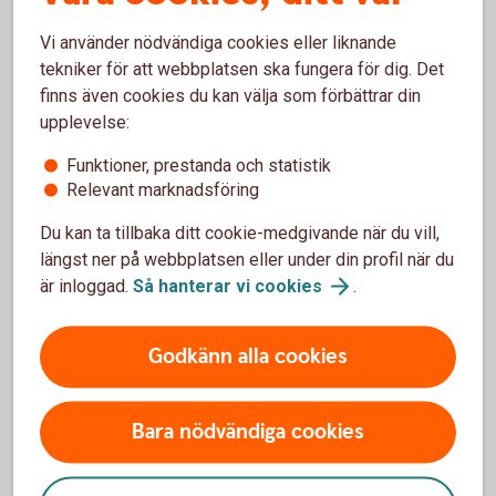
samma proportion som det partiella uttaget
Vi använder nödvändiga cookies eller liknande
Tillbaka
tekniker för att webbplatsen ska fungera för dig. Det
finns även cookies du kan välja som förbättrar din
upplevelse:
Funktioner, prestanda och statistik
Relevant marknadsföring
Paus i pågående
Du kan ta tillbaka ditt cookie-medgivande när du vill,
pensionsutbetalning
längst ner på webbplatsen eller under din profil när du
är inloggad.
Så hanterar vi
cookies
.
Du kan enkelt pausa din pensionsutbetalning och
även förkorta, förlänga eller ta bort en pågående
paus.
Godkänn alla cookies
Pausa din
pensionsutbetalning
Bara nödvändiga cookies