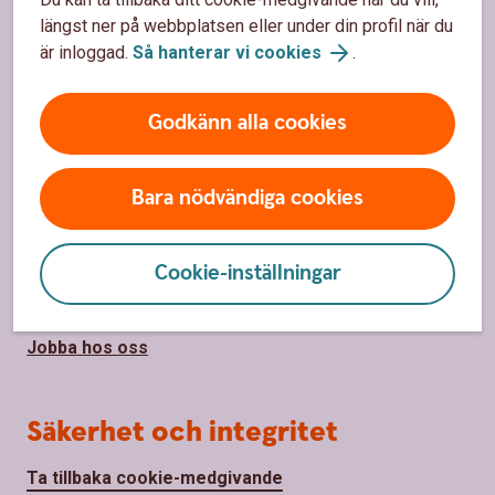
längst ner på webbplatsen eller under din profil när du
Bli kund
är inloggad.
Så hanterar vi cookies
.
Priser, räntor och kurser
Godkänn alla cookies
Om oss
Bara nödvändiga cookies
Om Sparbanken Tranemo
Samhällsengagemang
Cookie-inställningar
Hållbarhet
Jobba hos oss
Säkerhet och integritet
Ta tillbaka cookie-medgivande