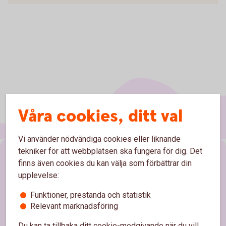
Våra cookies, ditt val
Vi använder nödvändiga cookies eller liknande
tekniker för att webbplatsen ska fungera för dig. Det
Sidfot
Hitta snabbt
finns även cookies du kan välja som förbättrar din
upplevelse:
Kontakta oss
Funktioner, prestanda och statistik
Spärrhjälp
Relevant marknadsföring
Hitta bankkontor
Du kan ta tillbaka ditt cookie-medgivande när du vill,