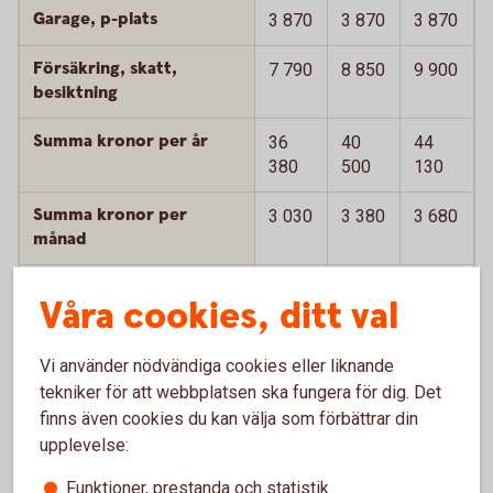
Garage, p-plats
3 870
3 870
3 870
Försäkring, skatt,
7 790
8 850
9 900
besiktning
Summa kronor per år
36
40
44
380
500
130
Summa kronor per
3 030
3 380
3 680
månad
Summa kronor per mil
24
27
29
Våra cookies, ditt val
Summa kronor per
4 030
4 610
5 280
månad inkl
Vi använder nödvändiga cookies eller liknande
värdeminskning
tekniker för att webbplatsen ska fungera för dig. Det
finns även cookies du kan välja som förbättrar din
Summa kronor per mil
32
37
42
upplevelse:
inkl värdeminskning
Funktioner, prestanda och statistik