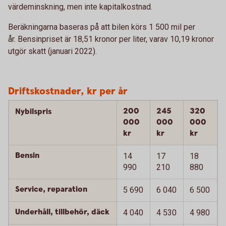
värdeminskning, men inte kapitalkostnad.
Beräkningarna baseras på att bilen körs 1 500 mil per
år. Bensinpriset är 18,51 kronor per liter, varav 10,19 kronor
utgör skatt (januari 2022).
Driftskostnader, kr per år
200
245
320
Nybilspris
000
000
000
kr
kr
kr
Bensin
14
17
18
990
210
880
Service, reparation
5 690
6 040
6 500
Underhåll, tillbehör, däck
4 040
4 530
4 980