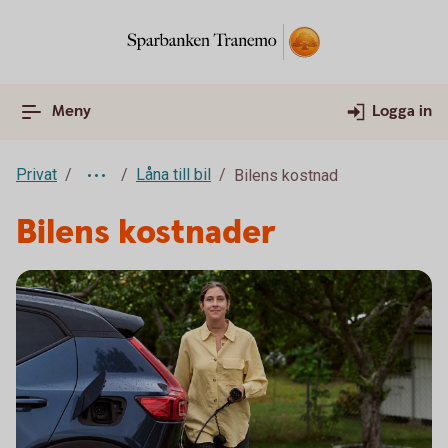
Meny
Logga in
Privat
Låna till bil
Bilens kostnad
Bilens kostnader