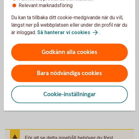
Relevant marknadsföring
Du kan ta tillbaka ditt cookie-medgivande när du vill,
längst ner på webbplatsen eller under din profil när du
Bil till jobbet och bil i jobbet
är inloggad.
Så hanterar vi
cookies
.
Om du åker i egen bil till jobbet och uppfyller
Skatteverkets krav har du rätt till skatteavdrag.
Godkänn alla cookies
Använder du din egen bil i tjänsten kan du få skattefri
ersättning från din arbetsgivare. Har du en tjänstebil
får du skatta för den som en förmån från din
Bara nödvändiga cookies
arbetsgivare.
Skatteavdrag för bilresor till jobbet
Cookie-inställningar
(skatteverket.se)
För att se detta innehåll behöver du först