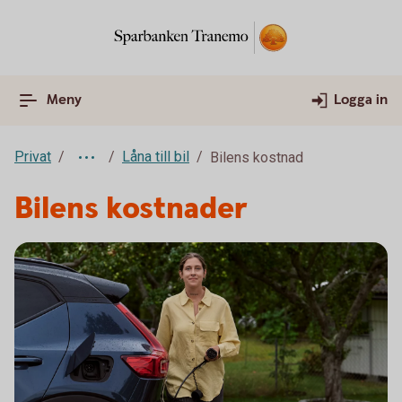
Meny
Logga in
Privat
Låna till bil
Bilens kostnad
Bilens kostnader