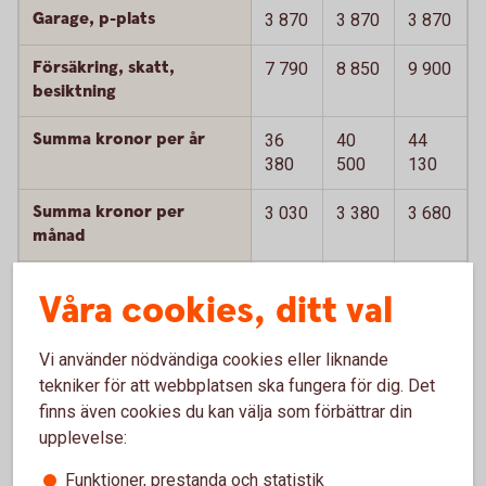
Garage, p-plats
3 870
3 870
3 870
Försäkring, skatt,
7 790
8 850
9 900
besiktning
Summa kronor per år
36
40
44
380
500
130
Summa kronor per
3 030
3 380
3 680
månad
Summa kronor per mil
24
27
29
Våra cookies, ditt val
Summa kronor per
4 030
4 610
5 280
månad inkl
Vi använder nödvändiga cookies eller liknande
värdeminskning
tekniker för att webbplatsen ska fungera för dig. Det
finns även cookies du kan välja som förbättrar din
Summa kronor per mil
32
37
42
upplevelse:
inkl värdeminskning
Funktioner, prestanda och statistik