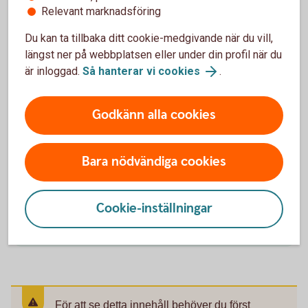
Relevant marknadsföring
Du kan ta tillbaka ditt cookie-medgivande när du vill,
längst ner på webbplatsen eller under din profil när du
Bil till jobbet och bil i jobbet
är inloggad.
Så hanterar vi cookies
.
Om du åker i egen bil till jobbet och uppfyller
Skatteverkets krav har du rätt till skatteavdrag.
Godkänn alla cookies
Använder du din egen bil i tjänsten kan du få skattefri
ersättning från din arbetsgivare. Har du en tjänstebil
får du skatta för den som en förmån från din
Bara nödvändiga cookies
arbetsgivare.
Skatteavdrag för bilresor till jobbet
Cookie-inställningar
(skatteverket.se)
För att se detta innehåll behöver du först