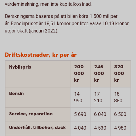
värdeminskning, men inte kapitalkostnad.
Beräkningarna baseras på att bilen körs 1 500 mil per
år. Bensinpriset är 18,51 kronor per liter, varav 10,19 kronor
utgör skatt (januari 2022).
Driftskostnader, kr per år
200
245
320
Nybilspris
000
000
000
kr
kr
kr
Bensin
14
17
18
990
210
880
Service, reparation
5 690
6 040
6 500
Underhåll, tillbehör, däck
4 040
4 530
4 980