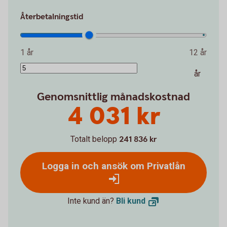
Återbetalningstid
1 år
12 år
år
Genomsnittlig månadskostnad
4 031 kr
Totalt belopp
241 836 kr
Logga in och ansök om Privatlån
Inte kund än?
Bli
kund