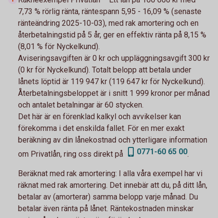
7,73 % rörlig ränta, räntespann 5,95 - 16,09 % (senaste
ränteändring 2025-10-03), med rak amortering och en
återbetalningstid på 5 år, ger en effektiv ränta på 8,15 %
(8,01 % för Nyckelkund).
Aviseringsavgiften är 0 kr och uppläggningsavgift 300 kr
(0 kr för Nyckelkund). Totalt belopp att betala under
lånets löptid är 119 947 kr (119 647 kr för Nyckelkund).
Återbetalningsbeloppet är i snitt 1 999 kronor per månad
och antalet betalningar är 60 stycken.
Det här är en förenklad kalkyl och avvikelser kan
förekomma i det enskilda fallet. För en mer exakt
beräkning av din lånekostnad och ytterligare information
0771-60 65 00
om Privatlån, ring oss direkt på
.
Beräknat med rak amortering:
I alla våra exempel har vi
räknat med rak amortering. Det innebär att du, på ditt lån,
betalar av (amorterar) samma belopp varje månad. Du
betalar även ränta på lånet. Räntekostnaden minskar