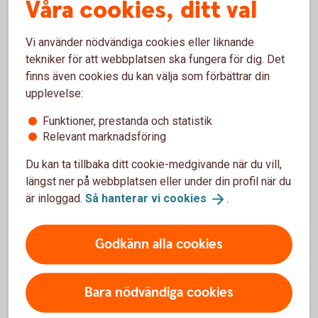
Räntan är rörlig och mellan 5,95 - 16,09 % (senaste
Våra cookies, ditt val
ränteändring 2025-10-03) och sätts individuellt efter dina
ekonomiska förutsättningar.
Vi använder nödvändiga cookies eller liknande
tekniker för att webbplatsen ska fungera för dig. Det
När får jag mina pengar?
finns även cookies du kan välja som förbättrar din
upplevelse:
Om du har ansökt online och din ansökan har blivit godkänd,
Funktioner, prestanda och statistik
kommer pengarna att sättas in direkt på ditt konto under
Relevant marknadsföring
vardagar före kl. 18:00.
Du kan ta tillbaka ditt cookie-medgivande när du vill,
Kan jag höja mitt befintliga lån?
längst ner på webbplatsen eller under din profil när du
är inloggad.
Så hanterar vi
cookies
.
Du kan göra detta genom att ansöka om ett nytt lån och
välja att betala av dina befintliga lån och krediter.
Godkänn alla cookies
Höja bolån? Ring 0325-471 00
Hitta ditt
bankkontor
Bara nödvändiga cookies