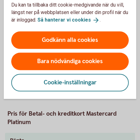
Du kan ta tillbaka ditt cookie-medgivande när du vill,
För kunder som inte redan har reducerad
Tillbaka
3
årsavgift på ett betal- och kreditkort.
längst ner på webbplatsen eller under din profil när du
är inloggad.
Så hanterar vi
cookies
.
Ordinarie årsavgift.
Tillbaka
4
Godkänn alla cookies
Entercard Group AB är kreditgivare av betal- och
kreditkortet ovan. Swedbank AB och sparbankerna
Bara nödvändiga cookies
samarbetar med Entercard Group AB och är
kreditförmedlare avseende betal- och kreditkorten.
Cookie-inställningar
Betal- och kreditkort Mastercard
Guld
Pris för Betal- och kreditkort Mastercard
Platinum