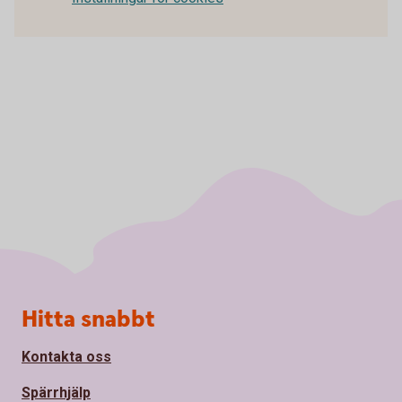
Sidfot
Hitta snabbt
Kontakta oss
Spärrhjälp