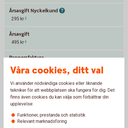
Årsavgift Nyckelkund
295 kr
3
Årsavgift
495 kr
4
Pappersfaktura
29 kr
Våra cookies, ditt val
Vi använder nödvändiga cookies eller liknande
Visa mer
tekniker för att webbplatsen ska fungera för dig. Det
finns även cookies du kan välja som förbättrar din
upplevelse:
Räntan är per år.
Tillbaka
1
Funktioner, prestanda och statistik
Gäller vid 70 000 kr
Tillbaka
2
Relevant marknadsföring