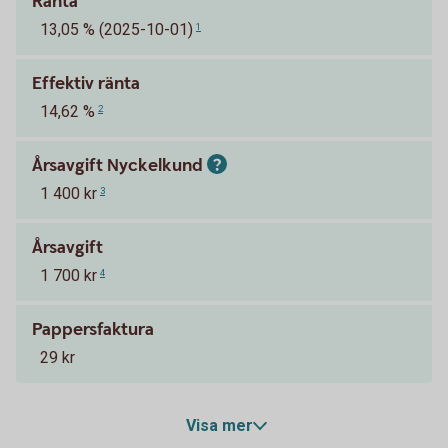
Ränta
13,05 % (2025-10-01)
1
Effektiv ränta
14,62 %
2
Årsavgift Nyckelkund
1 400 kr
3
Årsavgift
1 700 kr
4
Pappersfaktura
29 kr
Visa mer