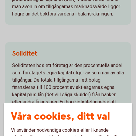
man även in om tillgångarnas marknadsvärde ligger
högre än det bokföra värdena i balansräkningen.
Soliditet
Soliditeten hos ett företag är den procentuella andel
som företagets egna kapital utgör av summan av alla
tillgångar. De totala tillgångarna i ett bolag
finansieras till 100 procent av aktieägarnas egna
kapital plus lån (det vill säga skulder) från banker
eller andra finansiärer. En hög soliditet innebär att
bolaget kapital till en större del finansieras av eget
Våra cookies, ditt val
kapital än av lån. En låg soliditet, det vill säga en liten
andel eget kapital kontra lån, innebär en större risk
Vi använder nödvändiga cookies eller liknande
för att högre räntor påverkar bolagets resultat på ett