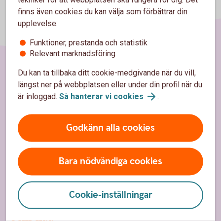
finns även cookies du kan välja som förbättrar din
upplevelse:
Funktioner, prestanda och statistik
Relevant marknadsföring
Du kan ta tillbaka ditt cookie-medgivande när du vill,
Sidfot
Hitta snabbt
längst ner på webbplatsen eller under din profil när du
är inloggad.
Så hanterar vi
cookies
.
Kontakta oss
Spärrhjälp
Godkänn alla cookies
Hitta bankkontor
Bara nödvändiga cookies
Bli kund
Priser, räntor och kurser
Cookie-inställningar