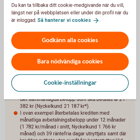
Räkneexempel betal- och
Du kan ta tillbaka ditt cookie-medgivande när du vill,
kreditkort Mastercard
längst ner på webbplatsen eller under din profil när du
är inloggad.
Så hanterar vi
cookies
.
Ränteinformation:
Effektiv ränta 13,50 % vid
utnyttjad kredit på 20 000 kr återbetalt under 1 år
Godkänn alla cookies
(2025-10-01).
Räkneexempel
Bara nödvändiga cookies
Ränta för närvarande 13,55 % (2025-10-01 ),
rörlig. Årsavgift 195 kr.
Cookie-inställningar
Utnyttjad kredit på 20 000 kr: effektiv ränta är för
närvarande 13,50 % (Nyckelkund: 11,43 %) och
det sammanlagda belopp som ska betalas är 21
382 kr (Nyckelkund: 21 187 kr*).
I ovan exempel återbetalas krediten med
månatliga avbetalningsbelopp under 12 månader
(1 782 kr/månad i snitt, Nyckelkund 1 766 kr
månad) och 39 räntefria dagar utnyttjats samt där