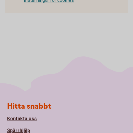
Inställningar för cookies
Sidfot
Hitta snabbt
Kontakta oss
Spärrhjälp