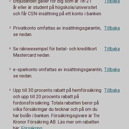
Erbjudandet gäller för dig som är 18-21
Tillbaka
2
år eller är student på högskola/universitet
och får CSN-insättning på ett konto i banken.
Privatkonto omfattas av insättningsgarantin,
Tillbaka
3
se nedan.
Se räkneexempel för betal- och kreditkort
Tillbaka
4
Mastercard nedan.
e-sparkonto omfattas av insättningsgarantin,
Tillbaka
5
se nedan.
Upp till 30 procents rabatt på hemförsäkring
Tillbaka
6
och upp till 20 procents rabatt på
fordonsförsäkring.
Totala rabatten beror på
vilka försäkringar du tecknar och på om du
har bolån i banken.
Försäkringsgivare är Tre
Kronor Försäkring AB. Läs mer om rabatten
här:
Försäkring