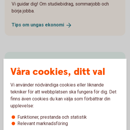
Vi guidar dig! Om studiebidrag, sommarjobb och
börja jobba.
Tips om ungas
ekonomi
Behöver du hjälp?
Våra cookies, ditt val
Vi guidar dig hur du gör dina bankärenden i appen
och internetbanken.
Vi använder nödvändiga cookies eller liknande
tekniker för att webbplatsen ska fungera för dig. Det
Ring Digital Support 0771-97 75 12
finns även cookies du kan välja som förbättrar din
upplevelse:
Funktioner, prestanda och statistik
Relevant marknadsföring