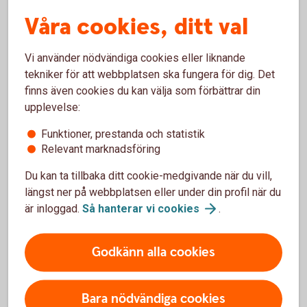
Våra cookies, ditt val
Hygien, fritid
Vi använder nödvändiga cookies eller liknande
I posten ”hygien, fritid” ingår kostnad för nödvändiga
tekniker för att webbplatsen ska fungera för dig. Det
hygienartiklar, medicin, besök hos läkare, tandläkare och
finns även cookies du kan välja som förbättrar din
frisör. Även viss fritidsutrustning ingår.
upplevelse:
Funktioner, prestanda och statistik
Övrigt nödvändigt
Relevant marknadsföring
Du kan ta tillbaka ditt cookie-medgivande när du vill,
Under ”övrigt nödvändigt” samlas utgifter för till exempel
längst ner på webbplatsen eller under din profil när du
telefon, el, tv, försäkring, dagstidning, buss/tåg-kort, med
är inloggad.
Så hanterar vi
cookies
.
mera.
”Kvar till”
Godkänn alla cookies
Posten ”kvar till” ska räcka till mycket: bil, buffertsparande,
Bara nödvändiga cookies
glasögon, grupplivförsäkringar, gäster, hobbyer,