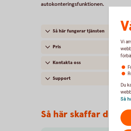
autokonteringsfunktionen.
V
Så här fungerar tjänsten
Vi an
Pris
webbp
förbä
Kontakta oss
F
R
Support
Du ka
webbp
Så h
Så här skaffar du e-