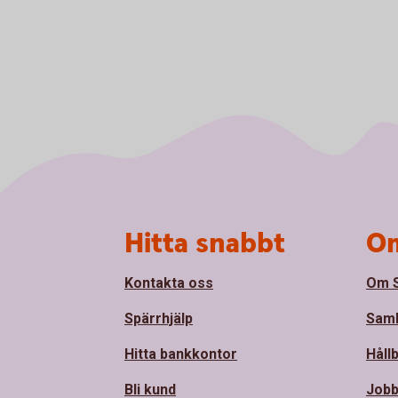
Sidfot
Hitta snabbt
Om
Kontakta oss
Om 
Spärrhjälp
Sam
Hitta bankkontor
Håll
Bli kund
Jobb