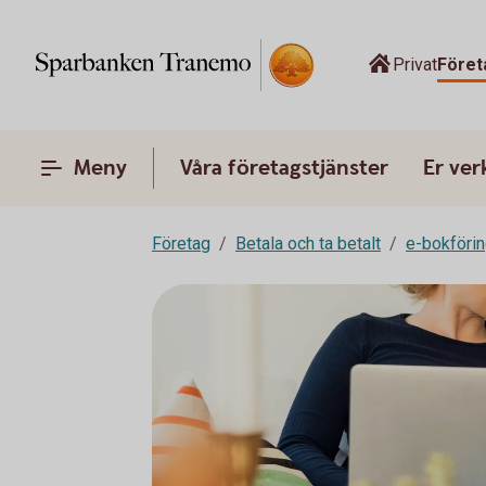
Privat
Föret
Meny
Våra företagstjänster
Er ve
Företag
Betala och ta betalt
e-bokföri