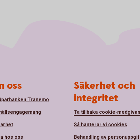
 oss
Säkerhet och
integritet
Sparbanken Tranemo
hällsengagemang
Ta tillbaka cookie-medgiva
barhet
Så hanterar vi cookies
a hos oss
Behandling av personuppgif