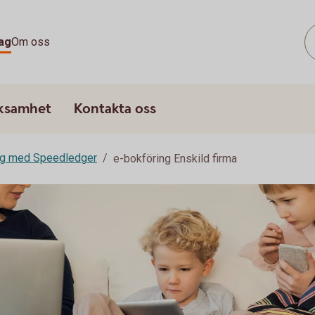
ag
Om oss
rksamhet
Kontakta oss
ng med Speedledger
e-bokföring Enskild firma