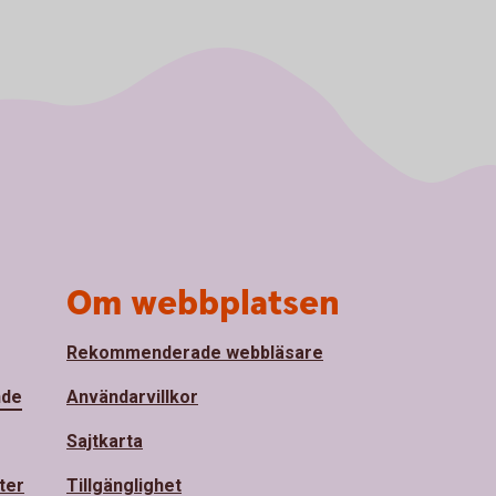
Om webbplatsen
Rekommenderade webbläsare
nde
Användarvillkor
Sajtkarta
ter
Tillgänglighet