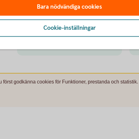
Bara nödvändiga cookies
Besök oss
.
Välkommen till ett av våra kontor så
Cookie-inställningar
hjälper vi dig.
a
Hitta ditt
bankkontor
u först godkänna cookies för Funktioner, prestanda och statistik.