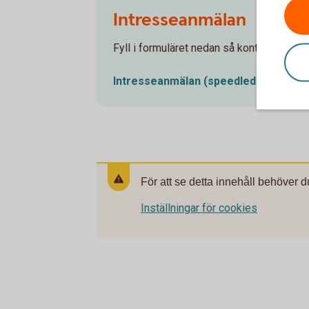
Intresseanmälan
Fyll i formuläret nedan så kontaktar vi dig
Intresseanmälan
(speedledger.se)
För att se detta innehåll behöver d
Inställningar för cookies