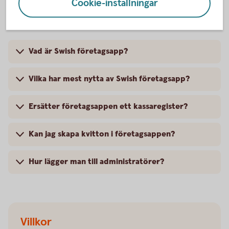
Swish företagsapp – frågor och
Cookie-inställningar
svar
Vad är Swish företagsapp?
Vilka har mest nytta av Swish företagsapp?
Ersätter företagsappen ett kassaregister?
Kan jag skapa kvitton i företagsappen?
Hur lägger man till administratörer?
Villkor