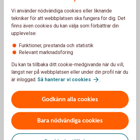
Vi använder nödvändiga cookies eller liknande
Så fungerar företagsappen (Swish
Handel)
tekniker för att webbplatsen ska fungera för dig. Det
finns även cookies du kan välja som förbättrar din
upplevelse:
Funktioner, prestanda och statistik
Varning för bedrägeri
Relevant marknadsföring
Du kan ta tillbaka ditt cookie-medgivande när du vill,
Swish.nu varnar för en ny typ av bedrägeri där
längst ner på webbplatsen eller under din profil när du
bedragare visar en falsk bekräftelsevy vid
är inloggad.
Så hanterar vi
cookies
.
betalningar. Rekommendationen är att skaffa Swish
företagsapp där ni kan se inkomna betalningar i
Godkänn alla cookies
realtid.
Bara nödvändiga cookies