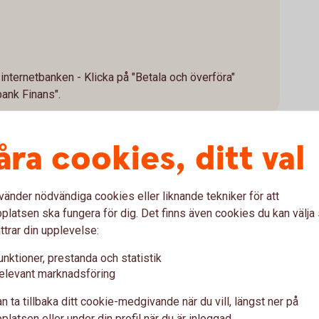
 internetbanken - Klicka på "Betala och överföra"
bank Finans".
åra cookies, ditt val
vänder nödvändiga cookies eller liknande tekniker för att
på er månadskostnad vid avbe
latsen ska fungera för dig. Det finns även cookies du kan välj
ttrar din upplevelse:
kalkylator för räkna på kostnaden för ett avbetalningslån t
unktioner, prestanda och statistik
elevant marknadsföring
klusive moms (lägsta möjliga pris kan vara 100 000 kronor)
n ta tillbaka ditt cookie-medgivande när du vill, längst ner på
latsen eller under din profil när du är inloggad.