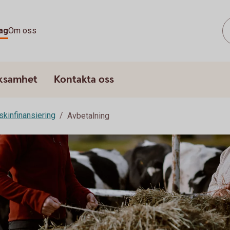
ag
Om oss
rksamhet
Kontakta oss
kinfinansiering
Avbetalning