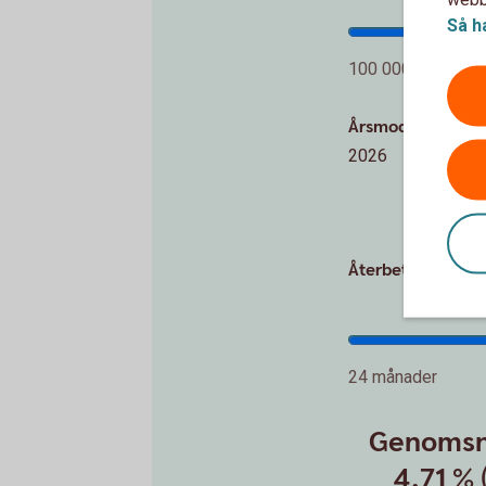
Så h
100 000 kr
Årsmodell
2026
Återbetalningstid
24 månader
Genomsni
4,71 % 