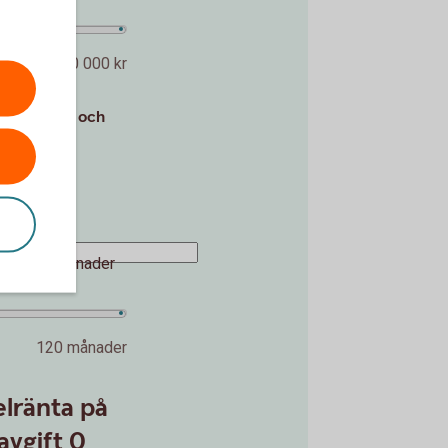
5 000 000 kr
tantinsats och
kr
20 %
månader
120 månader
lränta på
avgift 0