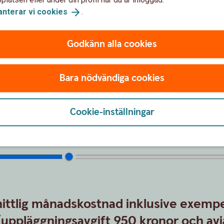
anterar vi
cookies
.
Godkänn alla cookies
Ange om du ska gå in med kon
hur mycket
Bara nödvändiga cookies
Värdet av kontantinsatsen är
Cookie-inställningar
ttlig månadskostnad inklusive exempe
(uppläggningsavgift 950 kronor och avi