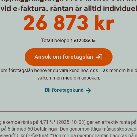
vid e-faktura, räntan är alltid individuell
26 873 kr
Totalt belopp
1 612 386 kr
Ansök om företagslån
 om företagslån behöver du vara kund hos oss. Läs mer om hur d
välkommen med din ansökan.
Bli
företagskund
lig exempelränta på 4,71 %* (2025-10-03) ger en effektiv ränta 
 på 5 år med 60 betalningar. Den genomsnittliga månadskostnaden 
viavgift 0 kr (e-faktura). *Den rörliga exempelräntan baseras på