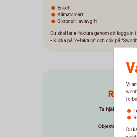
Enkelt
Klimatsmart
0 kronor i aviavgift
Du skaffar e-faktura genom att logga in i
- Klicka på "e-faktura" och sök på "Swed
V
Vi an
Räkna 
webbp
förbä
Ta hjälp av vår 
F
R
Objektets pris ex
Du ka
webbp