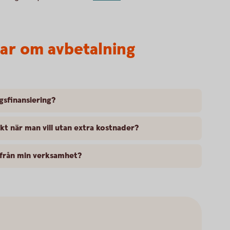
var om avbetalning
gsfinansiering?
kt när man vill utan extra kostnader?
ifrån min verksamhet?