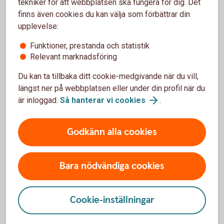
tekniker för att webbplatsen ska fungera för dig. Det
finns även cookies du kan välja som förbättrar din
Enkelt
Klimatsmart
upplevelse:
0 kronor i aviavgift
Funktioner, prestanda och statistik
Du skaffar e-faktura genom att logga in i
Relevant marknadsföring
internetbanken - Klicka på "Betala och överföra" -
Du kan ta tillbaka ditt cookie-medgivande när du vill,
Klicka på "e-faktura" och sök på "Swedbank Finans".
längst ner på webbplatsen eller under din profil när du
är inloggad.
Så hanterar vi
cookies
.
Godkänn alla cookies
Information om klimatpremien och ansökan
Bara nödvändiga cookies
Cookie-inställningar
Har ni frågor?